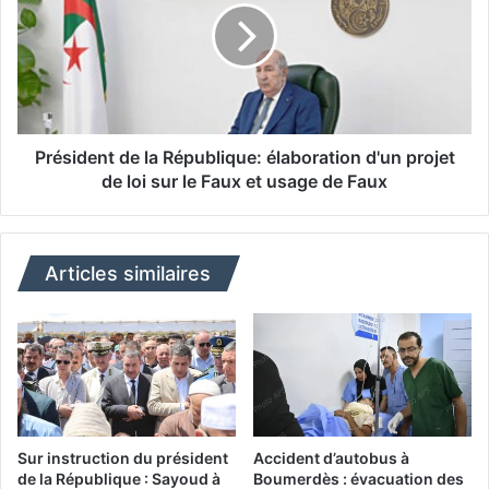
e
s
C
i
h
d
a
e
n
n
e
t
g
d
Président de la République: élaboration d'un projet
r
e
de loi sur le Faux et usage de Faux
i
l
h
a
a
R
e
é
Articles similaires
n
p
v
u
i
b
s
l
i
i
t
q
e
u
a
e
Sur instruction du président
Accident d’autobus à
u
:
de la République : Sayoud à
Boumerdès : évacuation des