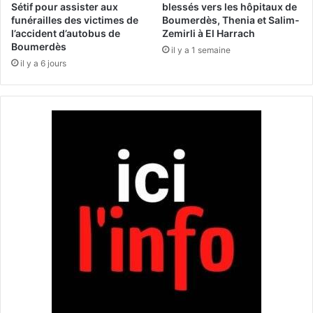
n
Sétif pour assister aux
blessés vers les hôpitaux de
é
funérailles des victimes de
Boumerdès, Thenia et Salim-
i
l
l’accident d’autobus de
Zemirli à El Harrach
v
a
Boumerdès
e
il y a 1 semaine
b
il y a 6 jours
a
o
u
r
d
a
e
t
l
i
a
o
2
n
è
d
m
'
e
u
R
n
é
p
g
r
i
o
o
j
n
e
m
t