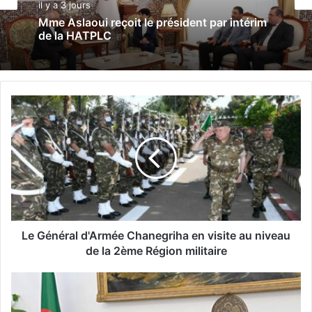
il y a 3 jours
Mme Aslaoui reçoit le président par intérim
de la HATPLC
L
e
G
é
n
é
r
a
l
d
Le Général d'Armée Chanegriha en visite au niveau
'
de la 2ème Région militaire
A
r
P
m
r
é
é