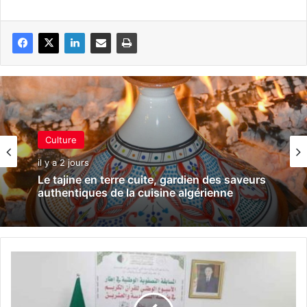
Culture
il y a 2 jours
Le tajine en terre cuite, gardien des saveurs
authentiques de la cuisine algérienne
2
6
e
é