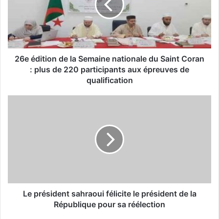
d
i
t
i
o
n
26e édition de la Semaine nationale du Saint Coran
d
: plus de 220 participants aux épreuves de
e
qualification
l
a
L
S
e
e
p
m
r
a
é
i
s
n
i
e
d
n
e
a
n
Le président sahraoui félicite le président de la
t
t
République pour sa réélection
i
s