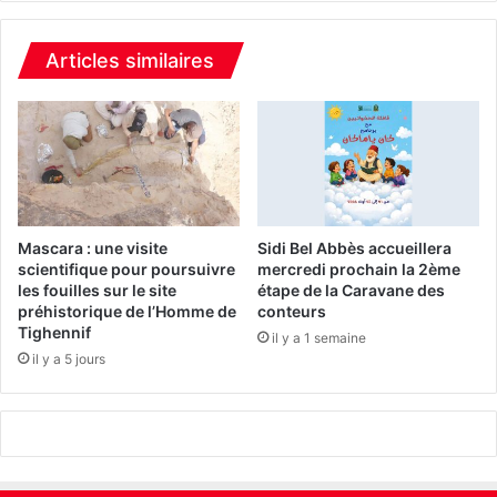
o
a
n
h
a
r
Articles similaires
l
a
e
o
d
u
u
i
S
f
a
é
i
l
n
i
Mascara : une visite
Sidi Bel Abbès accueillera
t
c
scientifique pour poursuivre
mercredi prochain la 2ème
C
les fouilles sur le site
étape de la Caravane des
i
o
préhistorique de l’Homme de
conteurs
t
Tighennif
r
e
il y a 1 semaine
a
il y a 5 jours
l
n
e
:
p
p
r
l
é
u
s
s