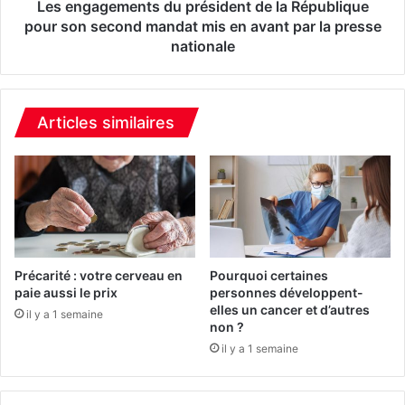
i
m
Les engagements du président de la République
g
e
pour son second mandat mis en avant par la presse
n
n
nationale
e
t
s
s
i
d
n
u
Articles similaires
d
p
i
r
q
é
u
s
a
i
n
d
t
e
u
n
Précarité : votre cerveau en
Pourquoi certaines
n
t
paie aussi le prix
personnes développent-
e
d
elles un cancer et d’autres
il y a 1 semaine
i
non ?
e
n
l
il y a 1 semaine
f
a
l
R
a
é