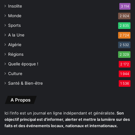
m
Insolite
3 114
a
Monde
2 924
n
d
Sports
2 835
a
A la Une
t
2 724
m
Algérie
2 532
i
Régions
s
2 329
e
Quelle époque !
2 172
n
a
Culture
1 944
v
Santé & Bien-être
1 536
a
n
t
A Propos
p
a
Ici l'info est un journal en ligne indépendant et généraliste.
Son
r
objectif principal est d'informer, alerter et mettre la lumière sur des
l
faits et des événements locaux, nationaux et internationaux.
a