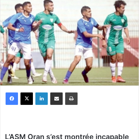
Facebook
X
Linkedin
Partager par email
Imprimer
L
’ASM Oran s’est montrée incapable