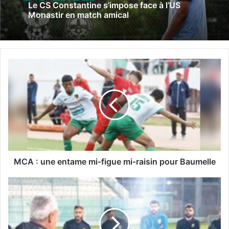
Le CS Constantine s’impose face à l’US
Monastir en match amical
M
C
A
:
u
n
e
e
n
MCA : une entame mi-figue mi-raisin pour Baumelle
t
a
J
m
S
e
S
m
i
: