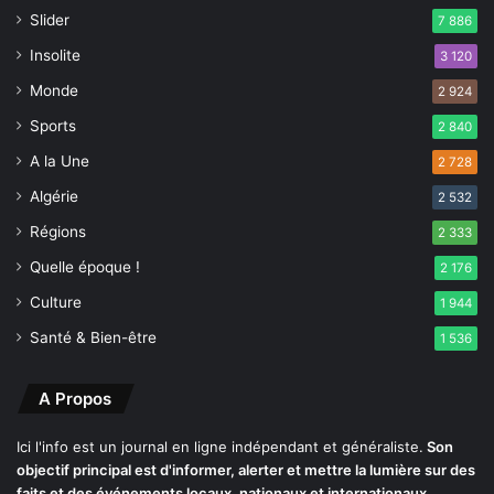
Slider
7 886
Insolite
3 120
Monde
2 924
Sports
2 840
A la Une
2 728
Algérie
2 532
Régions
2 333
Quelle époque !
2 176
Culture
1 944
Santé & Bien-être
1 536
A Propos
Ici l'info est un journal en ligne indépendant et généraliste.
Son
objectif principal est d'informer, alerter et mettre la lumière sur des
faits et des événements locaux, nationaux et internationaux.