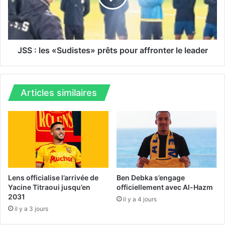
-
l
f
e
i
s
g
«
u
S
JSS : les «Sudistes» prêts pour affronter le leader
e
u
m
d
i
i
-
s
Articles similaires
r
t
a
e
i
s
s
»
i
p
n
r
p
ê
o
t
Lens officialise l’arrivée de
Ben Debka s’engage
u
s
Yacine Titraoui jusqu’en
officiellement avec Al-Hazm
2031
r
p
il y a 4 jours
B
o
il y a 3 jours
a
u