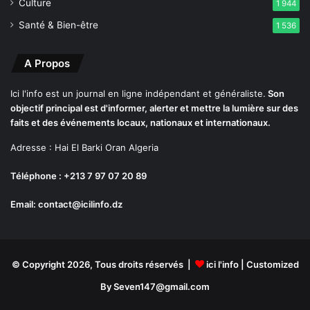
u
Culture
1 944
r
Santé & Bien-être
1 536
é
A Propos
Ici l'info est un journal en ligne indépendant et généraliste.
Son
objectif principal est d'informer, alerter et mettre la lumière sur des
faits et des événements locaux, nationaux et internationaux.
Adresse : Hai El Barki Oran Algeria
Téléphone : +213 7 97 07 20 89
Email: contact@icilinfo.dz
© Copyright 2026, Tous droits réservés |
ici l'info
| Customized
By Seven147@gmail.com