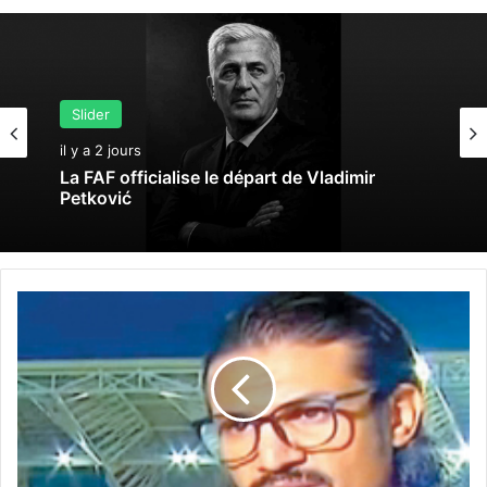
Slider
il y a 2 jours
La FAF officialise le départ de Vladimir
Petković
B
o
u
a
z
z
a
a
v