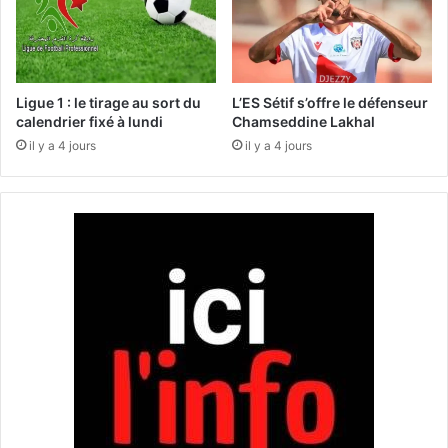
e
g
z
a
-
g
v
n
o
e
Ligue 1 : le tirage au sort du
L’ES Sétif s’offre le défenseur
u
p
calendrier fixé à lundi
Chamseddine Lakhal
s
l
il y a 4 jours
il y a 4 jours
d
u
e
s
K
à
h
d
e
o
n
m
c
i
h
c
e
i
l
l
a
e
!
,
»
l
e