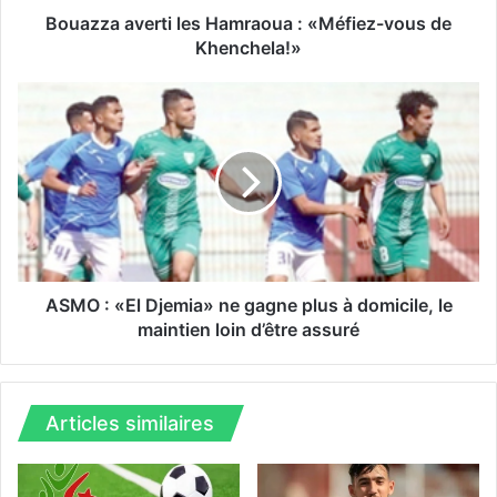
e
Bouazza averti les Hamraoua : «Méfiez-vous de
r
Khenchela!»
t
i
A
l
S
e
M
s
O
H
a
:
m
«
r
E
a
l
o
D
ASMO : «El Djemia» ne gagne plus à domicile, le
u
j
maintien loin d’être assuré
a
e
:
m
«
i
M
a
Articles similaires
é
»
f
n
i
e