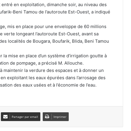
entré en exploitation, dimanche soir, au niveau des
ufarik-Beni Tamou de l’autoroute Est-Ouest, a indiqué
Tosyali Algérie lance la production
dans son nouveau complexe de
ge, mis en place pour une enveloppe de 60 millions
laminage à froid
e verte longeant l’autoroute Est-Ouest, avant sa
es localités de Bougara, Boufarik, Blida, Beni Tamou
Boutlélis : l’EPSP lance un concours
pour recruter des chirurgiens-
dentistes
ur la mise en place d’un système d’irrigation goutte à
tation de pompage, a précisé M. Allouche.
Alger : de nouvelles mesures pour
e à maintenir la verdure des espaces et à donner un
améliorer la qualité du service public
t en exploitant les eaux épurées dans l’arrosage des
de distribution d’eau potable
isation des eaux usées et à l’économie de l’eau.
Mascara : plus de 42.000 nouveaux
inscrits aux écoles coraniques d’été
Partager par email
Imprimer
Mascara : sortie de 5.253 diplômés
des établissements de la formation