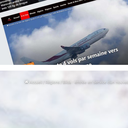
Accueil
/
Régions
/
Blida : entrée en service d’un nouv