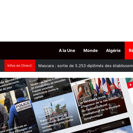
A la Une
Monde
Algérie
R
Infos en Direct:
Tissemsilt : plus de 15.500 têtes d’ovins vaccinés c