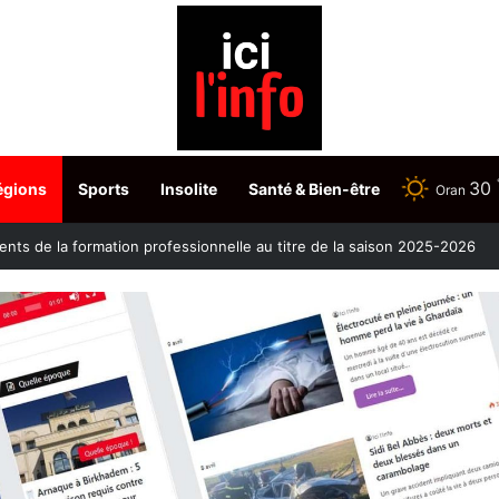
30
égions
Sports
Insolite
Santé & Bien-être
Oran
ontre la clavelée