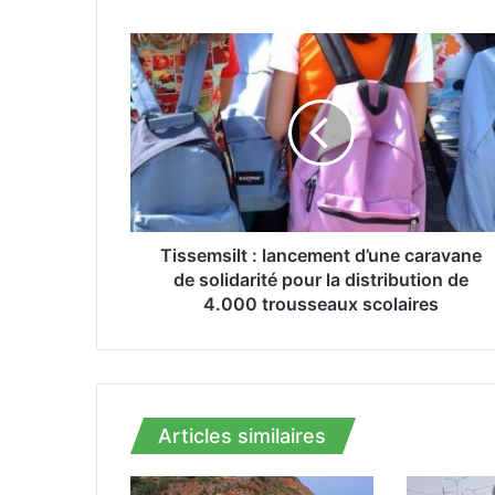
T
i
s
s
e
m
s
i
l
t
Tissemsilt : lancement d’une caravane
:
de solidarité pour la distribution de
l
4.000 trousseaux scolaires
a
n
c
e
m
Articles similaires
e
n
t