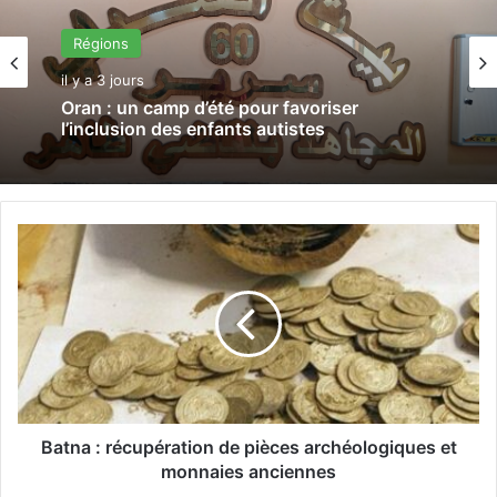
Régions
il y a 3 jours
Oran : un camp d’été pour favoriser
l’inclusion des enfants autistes
B
a
t
n
a
:
r
é
c
u
Batna : récupération de pièces archéologiques et
p
monnaies anciennes
é