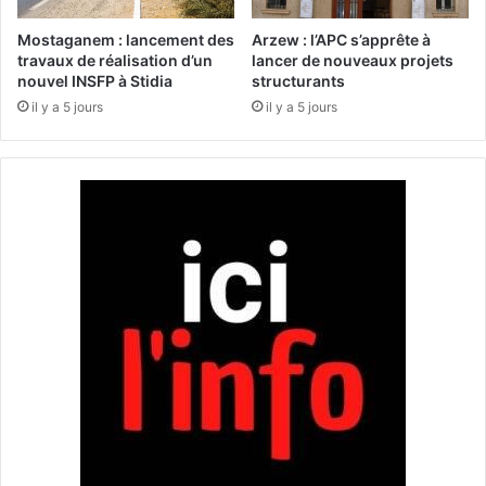
o
d
g
'
Mostaganem : lancement des
Arzew : l’APC s’apprête à
i
u
travaux de réalisation d’un
lancer de nouveaux projets
q
nouvel INSFP à Stidia
structurants
n
u
n
il y a 5 jours
il y a 5 jours
e
o
s
u
e
v
t
e
m
a
o
u
n
s
n
y
a
s
i
t
e
è
s
m
a
e
n
d
c
'
i
a