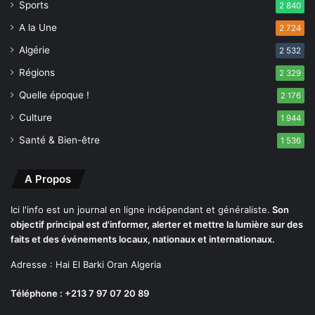
Sports
2 840
e
r
A la Une
2 724
n
Algérie
2 532
i
è
Régions
2 329
r
Quelle époque !
2 176
e
s
Culture
1 944
4
Santé & Bien-être
1 536
8
h
A Propos
Ici l'info est un journal en ligne indépendant et généraliste.
Son
objectif principal est d'informer, alerter et mettre la lumière sur des
faits et des événements locaux, nationaux et internationaux.
Adresse : Hai El Barki Oran Algeria
Téléphone : +213 7 97 07 20 89