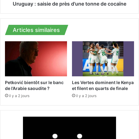
i
a
Uruguay : saisie de près d'une tonne de cocaïne
n
i
t
s
e
i
r
e
Articles similaires
v
d
e
e
n
p
t
r
i
è
o
s
n
d
s
'
Petković bientôt sur le banc
Les Vertes dominent le Kenya
d
u
de l’Arabie saoudite ?
et filent en quarts de finale
e
n
il y a 2 jours
il y a 2 jours
l
e
a
t
P
o
r
n
o
n
t
e