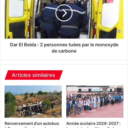
n
r
t
E
e
l
a
B
u
e
x
i
b
d
o
a
Dar El Beida : 2 personnes tuées par le monoxyde
n
:
de carbone
n
2
e
p
s
e
m
r
Articles similaires
o
s
e
o
u
n
r
n
s
e
s
s
u
t
r
u
Renversement d’un autobus
Année scolaire 2026-2027 :
m