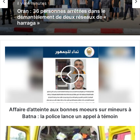
il y a 4 minutes
Oran : 36 personnes arrêtées dans le
démantèlement de deux réseaux de «
harraga »
A
f
f
a
i
r
e
d
’
a
Affaire d’atteinte aux bonnes moeurs sur mineurs à
t
Batna : la police lance un appel à témoin
t
e
D
i
a