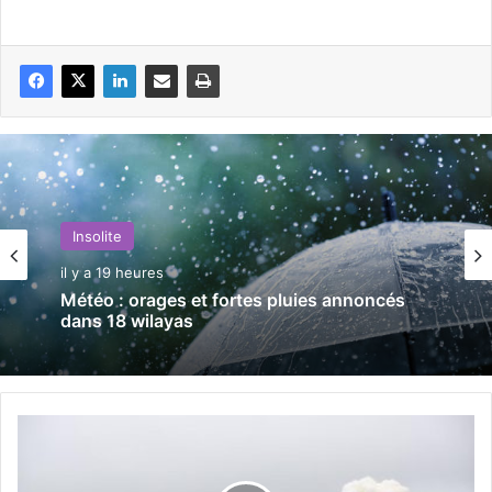
Insolite
il y a 19 heures
Météo : orages et fortes pluies annoncés
dans 18 wilayas
L
a
C