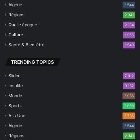
Algérie
2 544
Régions
2 341
Quelle époque !
2 184
Culture
1 956
Santé & Bien-être
1 540
TRENDING TOPICS
Slider
7 912
Insolite
3 132
Monde
2 936
Sports
2 850
A la Une
2 736
Algérie
2 544
Régions
2 341