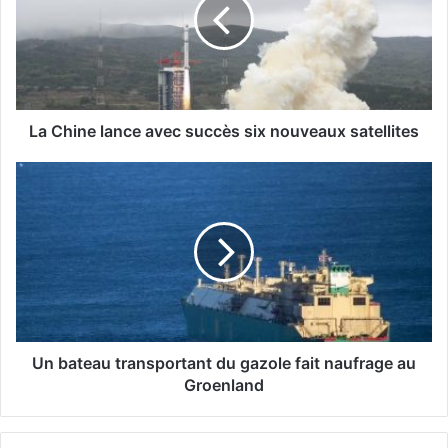
h
i
n
e
l
a
n
La Chine lance avec succès six nouveaux satellites
c
e
U
a
n
v
b
e
a
c
t
s
e
u
a
c
u
c
t
è
r
Un bateau transportant du gazole fait naufrage au
s
a
Groenland
s
n
i
s
x
p