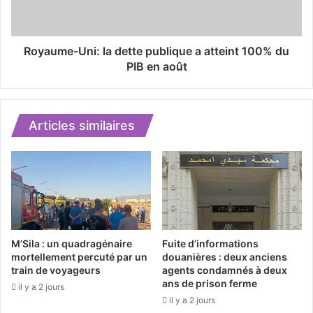
i
e
x
-
b
U
l
n
Royaume-Uni: la dette publique a atteint 100% du
e
i
PIB en août
s
:
s
l
é
a
s
d
Articles similaires
d
e
a
t
n
t
s
e
u
p
n
u
a
b
t
l
M’Sila : un quadragénaire
Fuite d’informations
t
i
mortellement percuté par un
douanières : deux anciens
e
train de voyageurs
agents condamnés à deux
q
ans de prison ferme
n
u
il y a 2 jours
t
e
il y a 2 jours
a