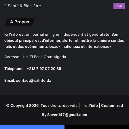
u
t
Santé & Bien-être
1 540
e
s
A Propos
t
Ici l'info est un journal en ligne indépendant et généraliste.
Son
objectif principal est d'informer, alerter et mettre la lumière sur des
faits et des événements locaux, nationaux et internationaux.
Adresse : Hai El Barki Oran Algeria
Téléphone : +213 7 97 07 20 89
Email: contact@icilinfo.dz
© Copyright 2026, Tous droits réservés |
ici l'info
| Customized
By Seven147@gmail.com