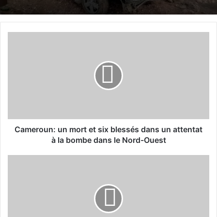
C
a
m
e
r
o
u
n
:
u
Cameroun: un mort et six blessés dans un attentat
n
à la bombe dans le Nord-Ouest
m
o
R
r
o
t
y
e
a
t
u
s
m