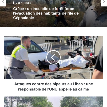
il y a 4 jours
Grèce : un incendie de forêt force
l’évacuation des habitants de l’île de
Céphalonie
A
t
t
a
q
u
e
s
c
o
Attaques contre des bipeurs au Liban : une
n
responsable de l'ONU appelle au calme
t
r
C
e
o