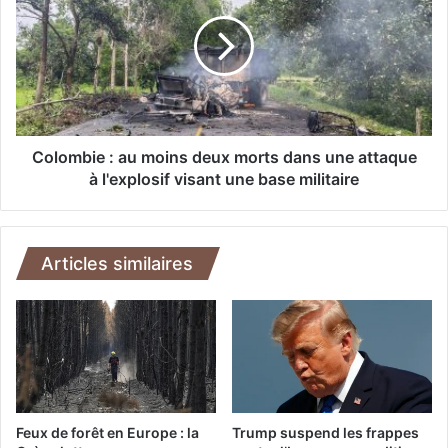
d
l
e
o
s
m
b
b
i
i
p
e
e
:
u
a
Colombie : au moins deux morts dans une attaque
r
u
à l'explosif visant une base militaire
s
m
a
o
u
i
L
n
Articles similaires
i
s
b
d
a
e
n
u
:
x
u
m
n
o
e
r
Feux de forêt en Europe : la
Trump suspend les frappes
r