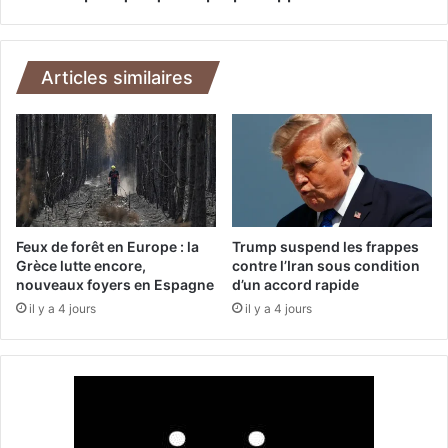
a
s
r
u
a
r
v
f
Articles similaires
a
a
n
c
e
e
d
b
e
r
s
û
e
l
n
é
Feux de forêt en Europe : la
Trump suspend les frappes
s
e
Grèce lutte encore,
contre l’Iran sous condition
i
nouveaux foyers en Espagne
d’un accord rapide
p
b
a
il y a 4 jours
il y a 4 jours
i
r
l
l
i
e
s
s
a
i
t
n