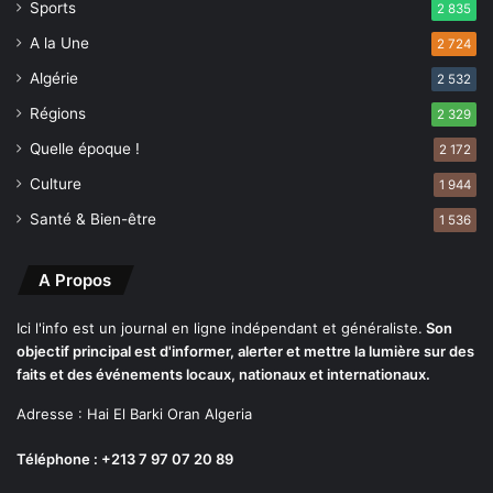
Sports
2 835
q
q
u
A la Une
u
2 724
e
a
Algérie
2 532
s
d
p
r
Régions
2 329
r
u
Quelle époque !
2 172
o
p
f
l
Culture
1 944
e
é
Santé & Bien-être
1 536
s
p
s
a
i
r
A Propos
o
r
n
a
Ici l'info est un journal en ligne indépendant et généraliste.
Son
n
p
objectif principal est d'informer, alerter et mettre la lumière sur des
e
p
faits et des événements locaux, nationaux et internationaux.
l
o
s
r
Adresse : Hai El Barki Oran Algeria
t
Téléphone : +213 7 97 07 20 89
à
l