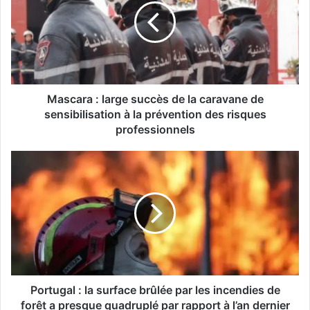
c
a
r
a
:
l
a
Mascara : large succès de la caravane de
r
sensibilisation à la prévention des risques
g
professionnels
e
s
P
u
o
c
r
c
t
è
u
s
g
d
a
e
l
l
:
a
l
Portugal : la surface brûlée par les incendies de
c
a
forêt a presque quadruplé par rapport à l’an dernier