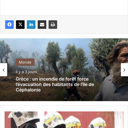
Monde
il y a 3 jours
Grèce : un incendie de forêt force
l’évacuation des habitants de l’île de
Céphalonie
M
a
s