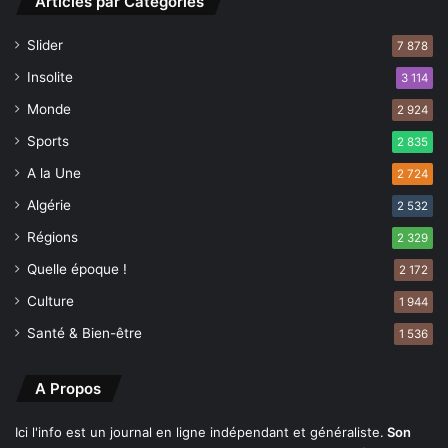
Articles par Categories
a
e
r
n
Slider
r
7 878
a
i
t
Insolite
3 114
è
i
r
Monde
o
2 924
e
n
Sports
2 835
a
A la Une
l
2 724
e
Algérie
2 532
Régions
2 329
Quelle époque !
2 172
Culture
1 944
Santé & Bien-être
1 536
A Propos
Ici l'info est un journal en ligne indépendant et généraliste.
Son