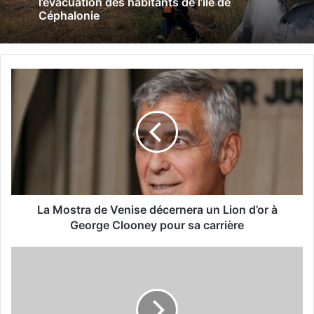
l’évacuation des habitants de l’île de
Céphalonie
L
a
M
o
s
t
r
a
d
e
La Mostra de Venise décernera un Lion d’or à
George Clooney pour sa carrière
V
e
Z
n
i
i
m
s
b
e
a