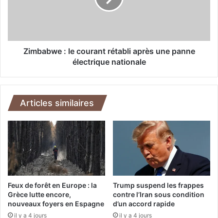
d
b
é
w
c
e
e
:
r
l
Zimbabwe : le courant rétabli après une panne
n
e
électrique nationale
e
c
r
o
a
u
u
r
Articles similaires
n
a
L
n
i
t
o
r
n
é
d
t
’
a
o
b
Feux de forêt en Europe : la
Trump suspend les frappes
r
l
Grèce lutte encore,
contre l’Iran sous condition
à
nouveaux foyers en Espagne
d’un accord rapide
i
G
a
il y a 4 jours
il y a 4 jours