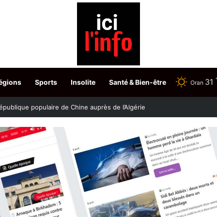
31
égions
Sports
Insolite
Santé & Bien-être
Oran
stère fixe les dates du choix des postes