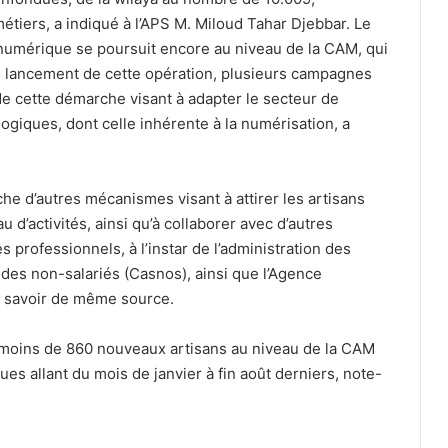
métiers, a indiqué à l’APS M. Miloud Tahar Djebbar. Le
numérique se poursuit encore au niveau de la CAM, qui
 lancement de cette opération, plusieurs campagnes
 de cette démarche visant à adapter le secteur de
Tissemsilt commémore le 65e
ogiques, dont celle inhérente à la numérisation, a
anniversaire de la mort au champ
d’honneur du héros Djilali Bounâama
rche d’autres mécanismes visant à attirer les artisans
Oued Smar : le cinéma en plein air fait
 d’activités, ainsi qu’à collaborer avec d’autres
son grand retour
ses professionnels, à l’instar de l’administration des
 des non-salariés (Casnos), ainsi que l’Agence
it savoir de même source.
Le tajine en terre cuite, gardien des
saveurs authentiques de la cuisine
algérienne
s moins de 860 nouveaux artisans au niveau de la CAM
ques allant du mois de janvier à fin août derniers, note-
Yennayer 2977 et Prix du Président
de la République de la littérature
amazighe : Tlemcen au cœur des