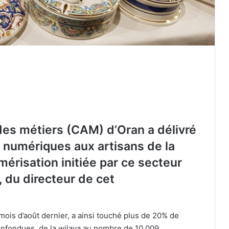
des métiers (CAM) d’Oran a délivré
s numériques aux artisans de la
mérisation initiée par ce secteur
i, du directeur de cet
 mois d’août dernier, a ainsi touché plus de 20% de
 confondues, de la wilaya au nombre de 10.009,