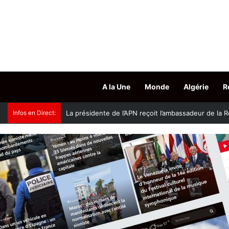
A la Une
Monde
Algérie
R
Infos en Direct:
Accès aux grades hospitalo-universitaires : le mini