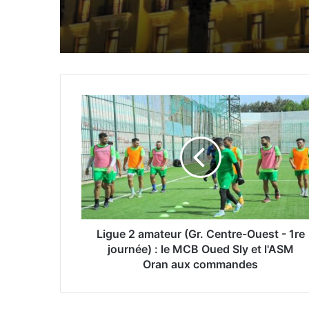
la 17e édition du Foru
des produits de l’artis
mondial à Cotonou
L
i
g
u
e
2
a
m
a
t
Ligue 2 amateur (Gr. Centre-Ouest - 1re
e
journée) : le MCB Oued Sly et l'ASM
u
Oran aux commandes
r
(
G