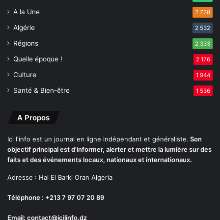
t
A la Une
2 728
e
c
Algérie
2 532
h
Régions
n
2 333
i
Quelle époque !
2 176
q
Culture
u
1 944
e
Santé & Bien-être
1 536
s
A Propos
Ici l'info est un journal en ligne indépendant et généraliste.
Son
objectif principal est d'informer, alerter et mettre la lumière sur des
faits et des événements locaux, nationaux et internationaux.
Adresse : Hai El Barki Oran Algeria
Téléphone : +213 7 97 07 20 89
Email: contact@icilinfo.dz