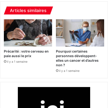
l
p
i
l
Articles similaires
s
u
m
s
e
d
:
e
u
1
n
1
e
5
m
.
Précarité : votre cerveau en
Pourquoi certaines
a
0
paie aussi le prix
personnes développent-
l
elles un cancer et d’autres
0
il y a 1 semaine
non ?
a
0
d
p
il y a 1 semaine
i
é
e
t
q
a
u
r
i
d
p
s
e
e