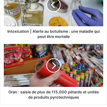
o
x
i
c
a
t
i
Intoxication | Alerte au botulisme : une maladie qui
o
peut être mortelle
n
|
O
A
r
l
a
e
n
r
:
t
s
e
a
a
i
u
s
b
i
Oran : saisie de plus de 115.000 pétards et unités
o
e
de produits pyrotechniques
t
d
u
e