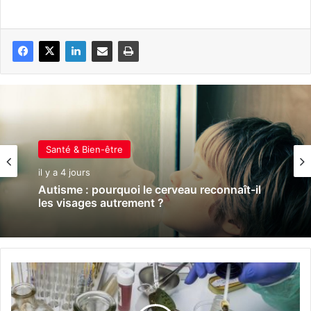
Santé & Bien-être
il y a 4 jours
Autisme : pourquoi le cerveau reconnaît-il
les visages autrement ?
I
n
t