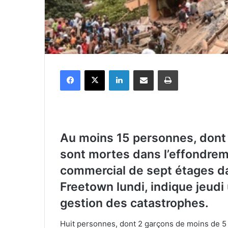
Facebook
X
Linkedin
Partager par email
Imprimer
Au moins 15 personnes, dont 
sont mortes dans l’effondrem
commercial de sept étages dan
Freetown lundi, indique jeudi
gestion des catastrophes.
Huit personnes, dont 2 garçons de moins de 5 