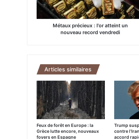
p
r
é
c
Métaux précieux : l'or atteint un
i
nouveau record vendredi
e
u
x
:
l
Articles similaires
'
o
r
a
t
t
e
i
n
Feux de forêt en Europe : la
Trump susp
t
Grèce lutte encore, nouveaux
contre l’Ira
u
foyers en Espagne
accord rap