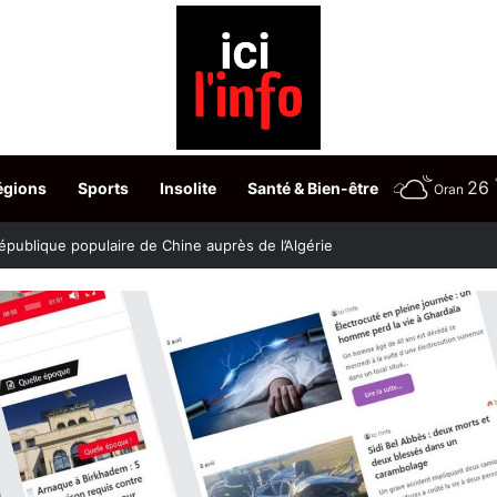
26
égions
Sports
Insolite
Santé & Bien-être
Oran
stère fixe les dates du choix des postes