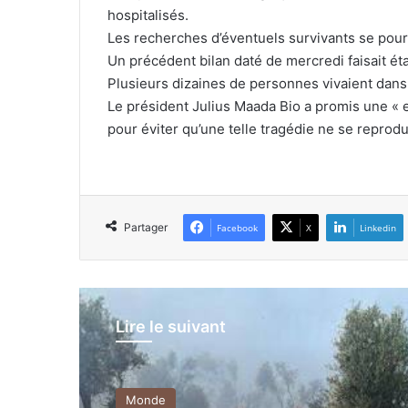
hospitalisés.
Les recherches d’éventuels survivants se pours
Un précédent bilan daté de mercredi faisait ét
Plusieurs dizaines de personnes vivaient dans
Le président Julius Maada Bio a promis une « e
pour éviter qu’une telle tragédie ne se reprodu
Partager
Facebook
X
Linkedin
Lire le suivant
Monde