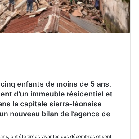
cinq enfants de moins de 5 ans,
ent d’un immeuble résidentiel et
Présidence turque : les récentes
s la capitale sierra-léonaise
attaques de l’armée sioniste à Ghaza
 un nouveau bilan de l’agence de
sabotent les efforts de paix
Chine : 4 morts et 2 blessés dans un
incendie d’immeuble au centre du
ans, ont été tirées vivantes des décombres et sont