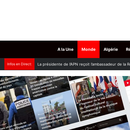
A la Une
Monde
Algérie
R
Infos en Direct:
Accès aux grades hospitalo-universitaires : le mini