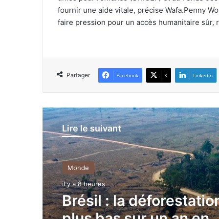
fournir une aide vitale, précise Wafa.Penny Won
faire pression pour un accès humanitaire sûr, 
Partager
Facebook
X
Linkedin
Lire le suivant
Monde
Monde
il y a 8 heures
il y a 8 heures