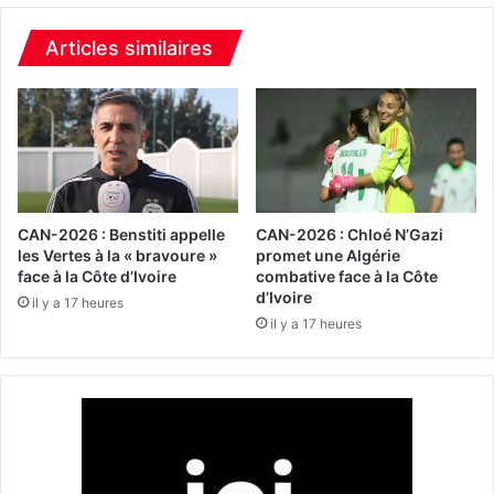
l
2
’
6
Articles similaires
A
:
r
l
g
e
e
s
n
V
t
e
i
r
n
t
CAN-2026 : Benstiti appelle
CAN-2026 : Chloé N’Gazi
e
e
les Vertes à la « bravoure »
promet une Algérie
p
face à la Côte d’Ivoire
combative face à la Côte
s
d’Ivoire
o
p
il y a 17 heures
u
e
il y a 17 heures
r
a
p
u
o
f
u
i
r
n
s
e
u
n