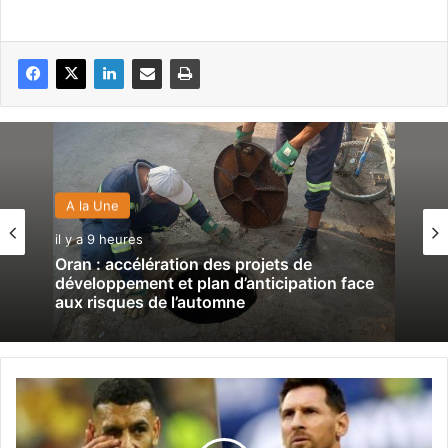
A la Une
il y a 9 heures
Oran : accélération des projets de
développement et plan d’anticipation face
aux risques de l’automne
M
o
n