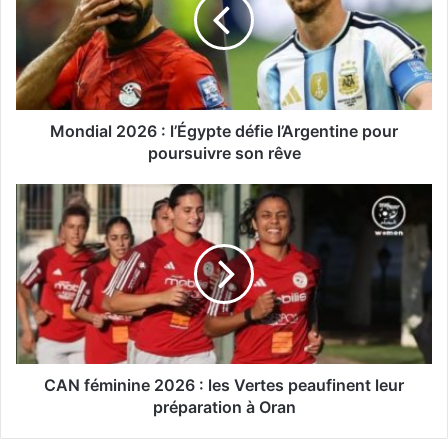
d
i
a
l
2
0
2
Mondial 2026 : l’Égypte défie l’Argentine pour
6
poursuivre son rêve
:
l
C
’
A
É
N
g
f
y
é
p
m
t
i
e
n
d
i
é
n
CAN féminine 2026 : les Vertes peaufinent leur
f
e
préparation à Oran
i
2
e
0