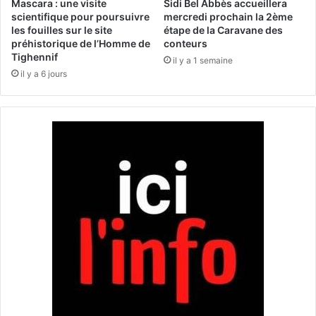
r
Mascara : une visite
Sidi Bel Abbès accueillera
a
e
scientifique pour poursuivre
mercredi prochain la 2ème
u
les fouilles sur le site
étape de la Caravane des
r
préhistorique de l’Homme de
conteurs
s
i
Tighennif
e
c
il y a 1 semaine
r
il y a 6 jours
h
v
e
i
q
c
u
e
i
d
m
u
é
7
r
e
i
A
t
r
e
t
e
x
p
l
o
r