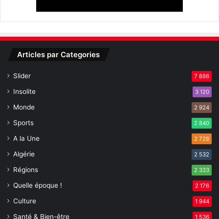
a
t
i
o
n
Articles par Categories
(
c
Slider
7 886
o
l
Insolite
3 120
l
Monde
2 924
o
q
Sports
2 840
u
A la Une
2 728
e
i
Algérie
2 532
n
Régions
2 333
t
e
Quelle époque !
2 176
r
Culture
1 944
n
a
Santé & Bien-être
1 536