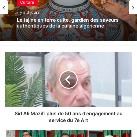
Culture
il y a 3 jours
Le tajine en terre cuite, gardien des saveurs
authentiques de la cuisine algérienne
S
i
d
A
l
i
M
a
z
i
Sid Ali Mazif: plus de 50 ans d'engagement au
f
service du 7e Art
:
p
A