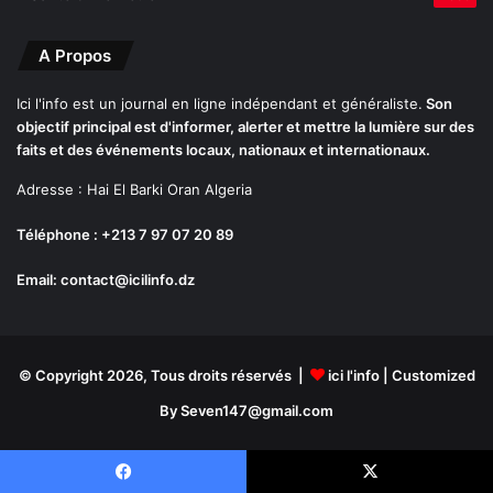
t
i
A Propos
o
n
a
Ici l'info est un journal en ligne indépendant et généraliste.
Son
l
objectif principal est d'informer, alerter et mettre la lumière sur des
)
faits et des événements locaux, nationaux et internationaux.
Adresse : Hai El Barki Oran Algeria
Téléphone : +213 7 97 07 20 89
Email: contact@icilinfo.dz
© Copyright 2026, Tous droits réservés |
ici l'info
| Customized
By Seven147@gmail.com