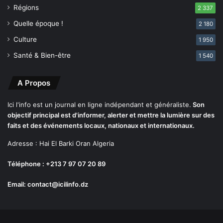
Régions
d
2 337
m
e
é
Quelle époque !
2 180
p
d
u
Culture
1 950
i
i
a
Santé & Bien-être
1 540
s
t
l
d
e
A Propos
a
M
n
a
s
Ici l'info est un journal en ligne indépendant et généraliste.
Son
r
l
objectif principal est d'informer, alerter et mettre la lumière sur des
o
a
faits et des événements locaux, nationaux et internationaux.
c
b
Adresse : Hai El Barki Oran Algeria
a
n
Téléphone : +213 7 97 07 20 89
d
e
Email: contact@icilinfo.dz
d
e
G
h