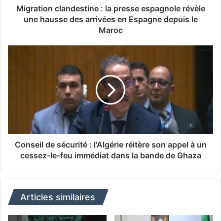
c
Migration clandestine : la presse espagnole révèle
l
une hausse des arrivées en Espagne depuis le
a
Maroc
n
d
C
e
o
s
n
t
s
i
e
n
i
e
l
:
d
l
e
a
s
Conseil de sécurité : l'Algérie réitère son appel à un
p
é
cessez-le-feu immédiat dans la bande de Ghaza
r
c
e
u
s
r
s
i
Articles similaires
e
t
e
é