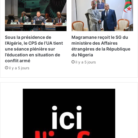
s
:
p
l
a
'
g
A
n
l
o
g
Sous la présidence de
Magramane reçoit le SG du
l
é
l’Algérie, le CPS de l’UA tient
ministère des Affaires
e
une séance plénière sur
étrangères de la République
r
r
l’éducation en situation de
du Nigeria
i
conflit armé
é
e
il y a 5 jours
v
il y a 5 jours
r
è
é
l
i
e
t
u
è
n
r
e
e
h
s
a
o
u
n
s
a