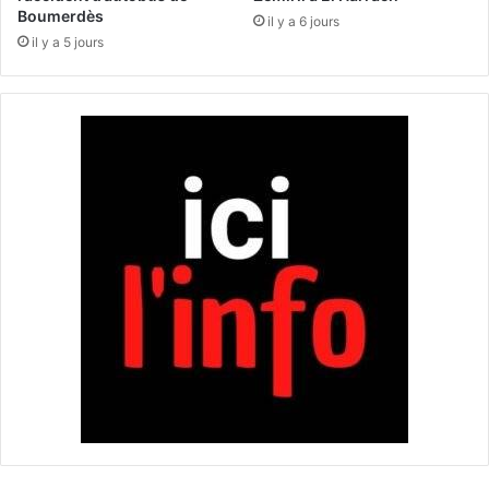
Boumerdès
a
il y a 6 jours
u
n
il y a 5 jours
r
d
s
a
e
l
s
e
u
u
n
s
i
e
v
s
e
e
r
m
s
p
i
l
t
o
a
y
i
é
r
e
e
s
s
p
e
a
n