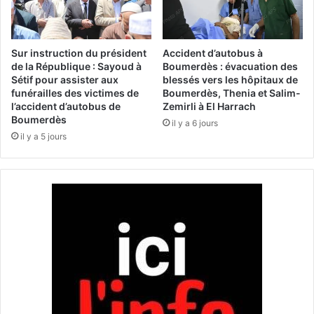
s
q
t
u
i
e
t
:
Sur instruction du président
Accident d’autobus à
u
u
de la République : Sayoud à
Boumerdès : évacuation des
t
n
Sétif pour assister aux
blessés vers les hôpitaux de
funérailles des victimes de
Boumerdès, Thenia et Salim-
i
d
l’accident d’autobus de
Zemirli à El Harrach
o
i
Boumerdès
n
a
il y a 6 jours
il y a 5 jours
l
o
g
u
e
n
a
t
i
o
n
a
l