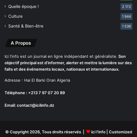
s
Quelle époque !
2 172
é
Culture
1 944
c
r
Santé & Bien-être
1 536
a
t
A Propos
i
o
n
Ici l'info est un journal en ligne indépendant et généraliste.
Son
d
objectif principal est d'informer, alerter et mettre la lumière sur des
e
faits et des événements locaux, nationaux et internationaux.
l
Adresse : Hai El Barki Oran Algeria
a
v
Téléphone : +213 7 97 07 20 89
é
r
Email: contact@icilinfo.dz
i
t
a
b
© Copyright 2026, Tous droits réservés |
ici l'info
| Customized
l