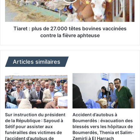
u
t
b
:
l
p
i
l
q
u
Tiaret : plus de 27.000 têtes bovines vaccinées
u
s
contre la fièvre aphteuse
e
d
r
e
é
2
i
7
Articles similaires
t
.
è
0
r
0
e
0
s
t
o
ê
n
t
e
e
Sur instruction du président
Accident d’autobus à
n
s
de la République : Sayoud à
Boumerdès : évacuation des
g
Sétif pour assister aux
blessés vers les hôpitaux de
b
a
funérailles des victimes de
Boumerdès, Thenia et Salim-
o
l’accident d’autobus de
Zemirli à El Harrach
g
v