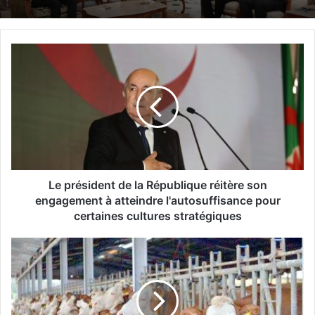
L
e
p
r
é
s
i
d
e
n
Le président de la République réitère son
t
engagement à atteindre l'autosuffisance pour
d
certaines cultures stratégiques
e
l
T
a
i
R
a
é
r
p
e