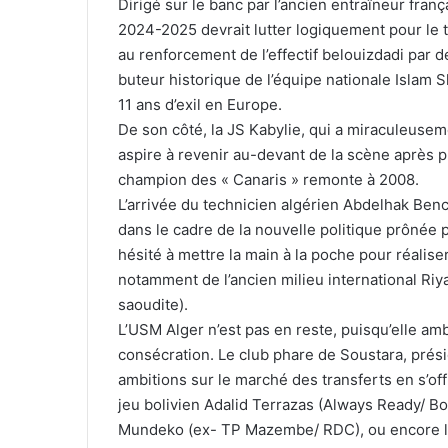
Dirigé sur le banc par l’ancien entraîneur fra
2024-2025 devrait lutter logiquement pour le titr
au renforcement de l’effectif belouizdadi par de
buteur historique de l’équipe nationale Islam 
11 ans d’exil en Europe.
De son côté, la JS Kabylie, qui a miraculeusem
aspire à revenir au-devant de la scène après pl
champion des « Canaris » remonte à 2008.
L’arrivée du technicien algérien Abdelhak Bench
dans le cadre de la nouvelle politique prônée p
hésité à mettre la main à la poche pour réalise
notamment de l’ancien milieu international R
saoudite).
L’USM Alger n’est pas en reste, puisqu’elle amb
consécration. Le club phare de Soustara, prés
ambitions sur le marché des transferts en s’of
jeu bolivien Adalid Terrazas (Always Ready/ Bol
Mundeko (ex- TP Mazembe/ RDC), ou encore l’