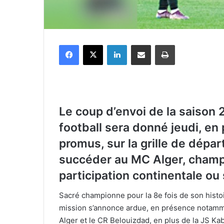
Facebook
X
Linkedin
Partager par email
Imprimer
Le coup d’envoi de la saison 
football sera donné jeudi, e
promus, sur la grille de départ
succéder au MC Alger, champio
participation continentale ou
Sacré championne pour la 8e fois de son histoi
mission s’annonce ardue, en présence notamme
Alger et le CR Belouizdad, en plus de la JS Kab