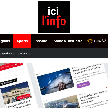
32
égions
Sports
Insolite
Santé & Bien-être
Oran
Tabarka