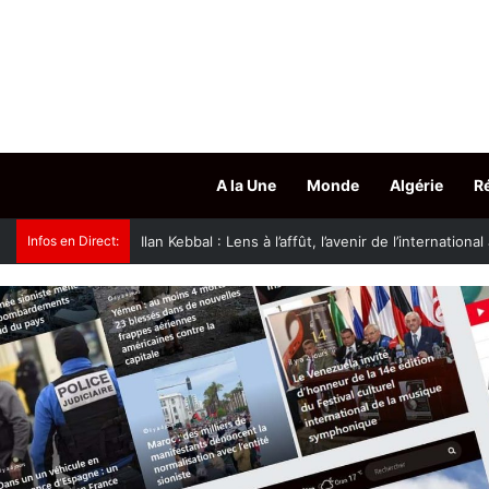
A la Une
Monde
Algérie
R
Infos en Direct:
JS Kabylie : les Canaris quittent Aïn Draham pour 