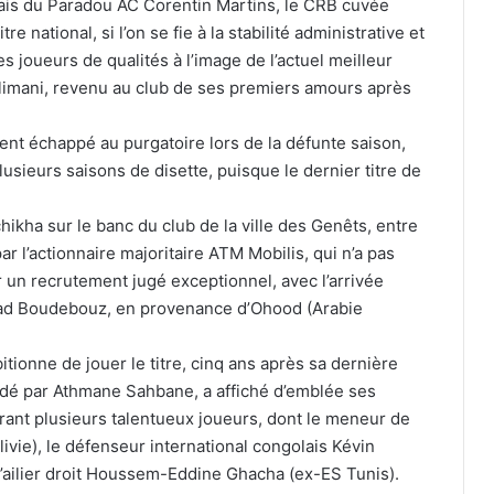
nçais du Paradou AC Corentin Martins, le CRB cuvée
e national, si l’on se fie à la stabilité administrative et
s joueurs de qualités à l’image de l’actuel meilleur
Slimani, revenu au club de ses premiers amours après
ent échappé au purgatoire lors de la défunte saison,
usieurs saisons de disette, puisque le dernier titre de
ikha sur le banc du club de la ville des Genêts, entre
ar l’actionnaire majoritaire ATM Mobilis, qui n’a pas
r un recrutement jugé exceptionnel, avec l’arrivée
iyad Boudebouz, en provenance d’Ohood (Arabie
itionne de jouer le titre, cinq ans après sa dernière
idé par Athmane Sahbane, a affiché d’emblée ses
frant plusieurs talentueux joueurs, dont le meneur de
ivie), le défenseur international congolais Kévin
ailier droit Houssem-Eddine Ghacha (ex-ES Tunis).