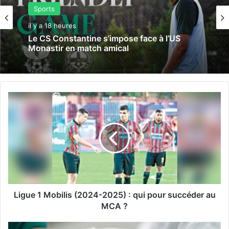
Sports
il y a 18 heures
Le CS Constantine s’impose face à l’US
Monastir en match amical
L
i
g
u
e
1
M
o
b
i
Ligue 1 Mobilis (2024-2025) : qui pour succéder au
l
MCA ?
i
s
O