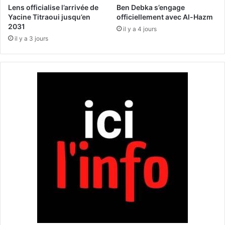
c
n
Lens officialise l’arrivée de
Ben Debka s’engage
c
t
Yacine Titraoui jusqu’en
officiellement avec Al-Hazm
é
2031
:
il y a 4 jours
d
u
il y a 3 jours
e
n
r
e
a
m
u
è
M
r
C
e
A
e
?
s
t
h
a
n
d
i
c
a
p