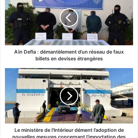
n
D
e
f
l
a
:
d
Aïn Defla : démantèlement d’un réseau de faux
é
billets en devises étrangères
m
a
L
n
e
t
m
è
i
l
n
e
i
m
s
e
t
n
è
t
r
Le ministère de l’Intérieur dément l’adoption de
d
e
nouvelles mesures concernant l’importation des