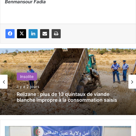
Benmansour Fadia
Insolite
il y a 2 jours
Relizane : plus de 13 quintaux de viande
blanche impropre à la consommation saisis
A
ï