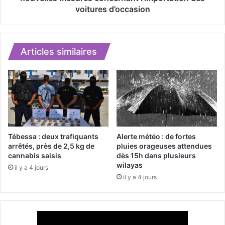
’
d
voitures d’occasion
u
e
n
l
r
’
é
I
Articles similaires
s
n
e
t
a
é
u
r
d
i
e
e
f
u
a
r
Tébessa : deux trafiquants
Alerte météo : de fortes
u
d
arrêtés, près de 2,5 kg de
pluies orageuses attendues
x
é
cannabis saisis
dès 15h dans plusieurs
b
wilayas
m
il y a 4 jours
i
e
il y a 4 jours
l
n
l
t
e
l
t
’