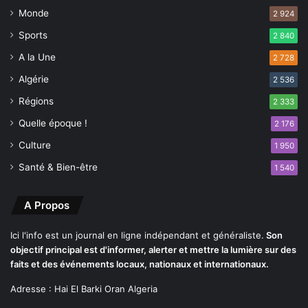
s
Monde
2 924
u
r
Sports
2 840
e
A la Une
s
2 728
c
Algérie
2 536
o
Régions
n
2 333
c
Quelle époque !
2 176
e
r
Culture
1 950
n
Santé & Bien-être
1 540
a
n
t
A Propos
l
’
Ici l'info est un journal en ligne indépendant et généraliste.
Son
i
objectif principal est d'informer, alerter et mettre la lumière sur des
m
faits et des événements locaux, nationaux et internationaux.
p
Adresse : Hai El Barki Oran Algeria
o
r