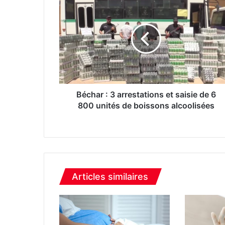
é
c
h
a
r
:
3
a
r
Béchar : 3 arrestations et saisie de 6
r
800 unités de boissons alcoolisées
e
s
t
a
t
i
Articles similaires
o
n
s
e
t