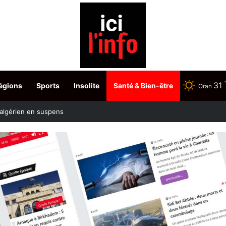
31
égions
Sports
Insolite
Santé & Bien-être
Oran
Tabarka