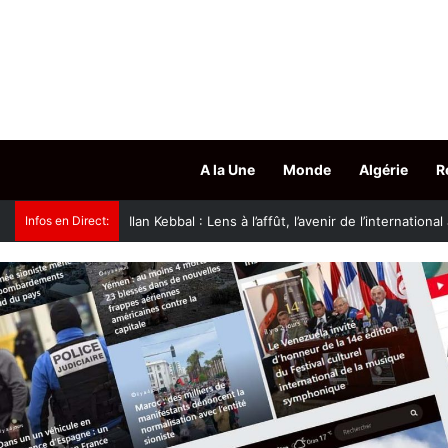
A la Une
Monde
Algérie
R
Infos en Direct:
JS Kabylie : les Canaris quittent Aïn Draham pour 