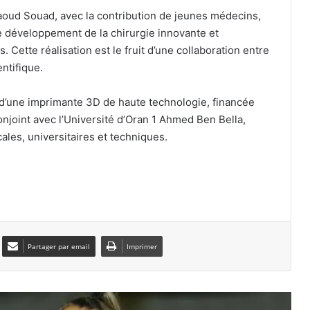
Tizi Ouzou : un incendie ravage un
commerce, sans faire de victime
aoud Souad, avec la contribution de jeunes médecins,
e développement de la chirurgie innovante et
. Cette réalisation est le fruit d’une collaboration entre
El Oued : deux gangs de quartier
entifique.
démantelés après une série
d’agressions
on d’une imprimante 3D de haute technologie, financée
joint avec l’Université d’Oran 1 Ahmed Ben Bella,
Constantine : le ministre de la Santé
ales, universitaires et techniques.
au chevet des blessés de l’accident
d’Ibn Ziad
Hadj 1448H/2027 : tirage au sort
aujourd’hui pour arrêter les listes
définitives
Partager par email
Imprimer
Grossesse à risque : ce jus naturel
attire l’attention des chercheurs