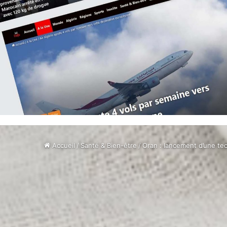
Accueil
/
Santé & Bien-être
/
Oran : lancement d’une te