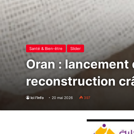
Santé & Bien-être
Slider
Oran : lancement 
reconstruction c
Ici l'Info
20 mai 2026
397