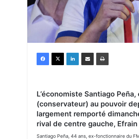
Facebook
X
Linkedin
Partager par email
Imprimer
L’économiste Santiago Peña, 
(conservateur) au pouvoir de
largement remporté dimanche, 
rival de centre gauche, Efrain
Santiago Peña, 44 ans, ex-fonctionnaire du FM