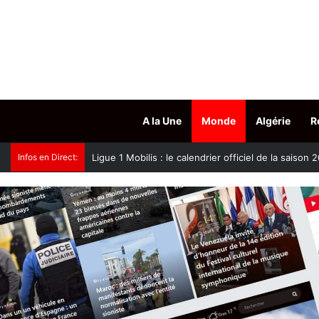
A la Une
Monde
Algérie
R
Infos en Direct:
Oued Smar : le cinéma en plein air fait son grand r