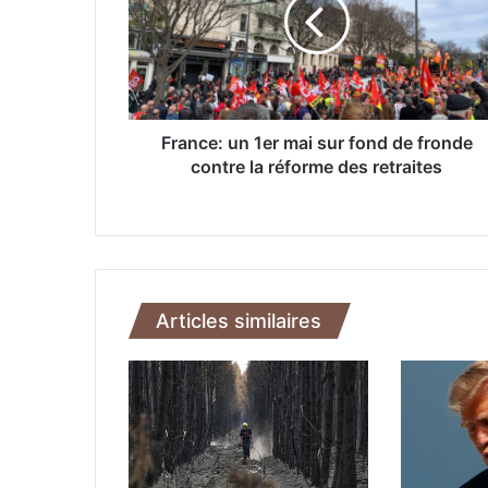
n
c
e
:
u
n
1
France: un 1er mai sur fond de fronde
e
contre la réforme des retraites
r
m
a
i
s
u
Articles similaires
r
f
o
n
d
d
e
f