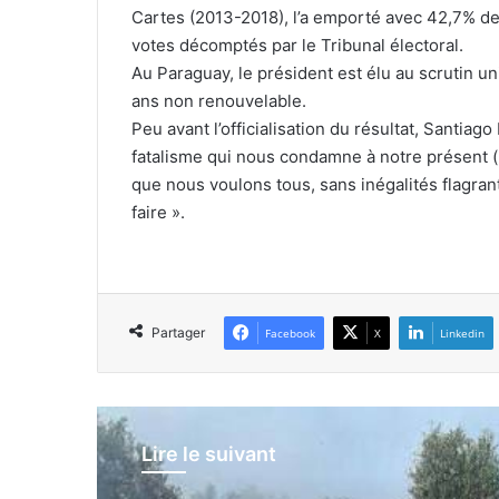
Cartes (2013-2018), l’a emporté avec 42,7% de
votes décomptés par le Tribunal électoral.
Au Paraguay, le président est élu au scrutin u
ans non renouvelable.
Peu avant l’officialisation du résultat, Santiag
fatalisme qui nous condamne à notre présent
que nous voulons tous, sans inégalités flagran
faire ».
Partager
Facebook
X
Linkedin
Lire le suivant