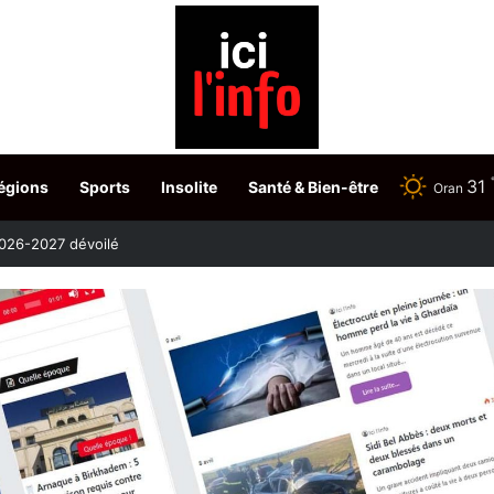
31
égions
Sports
Insolite
Santé & Bien-être
Oran
etour