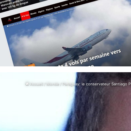
Accueil
/
Monde
/
Paraguay: le conservateur Santiago P