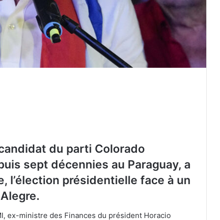
candidat du parti Colorado
puis sept décennies au Paraguay, a
l’élection présidentielle face à un
Présidence turque : les récentes
attaques de l’armée sioniste à Ghaza
 Alegre.
sabotent les efforts de paix
I, ex-ministre des Finances du président Horacio