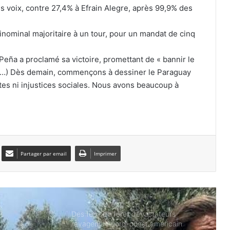
Chine : 4 morts et 2 blessés dans un
s voix, contre 27,4% à Efrain Alegre, après 99,9% des
incendie d’immeuble au centre du
pays
ninominal majoritaire à un tour, pour un mandat de cinq
Au moins 72 migrants marocains sont
o Peña a proclamé sa victoire, promettant de « bannir le
morts en essayant de gagner l’enclave
de Ceuta
 (…) Dès demain, commençons à dessiner le Paraguay
tes ni injustices sociales. Nous avons beaucoup à
Royaume-Uni : hausse des
inquiétudes liées à l’utilisation de
l’intelligence artificielle
Le Maroc utilise la carte de la
migration illégale pour faire pression
Partager par email
Imprimer
sur l’Espagne
Des feux de forêt dévastateurs
ravagent le nord-ouest américain