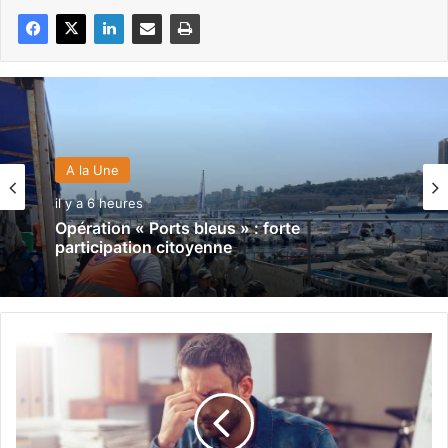
A la Une
il y a 6 heures
Opération « Ports bleus » : forte
participation citoyenne
R
e
c
h
e