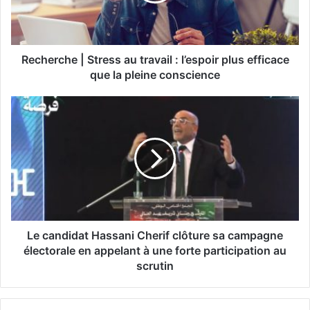
r
c
h
e
|
Recherche | Stress au travail : l’espoir plus efficace
S
que la pleine conscience
t
r
L
e
e
s
c
s
a
a
n
u
d
t
i
r
d
a
a
v
t
Le candidat Hassani Cherif clôture sa campagne
a
H
électorale en appelant à une forte participation au
i
a
scrutin
l
s
:
s
l
a