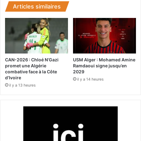
’
n
Articles similaires
e
i
s
C
p
h
o
e
i
r
r
i
p
f
l
c
CAN-2026 : Chloé N’Gazi
USM Alger : Mohamed Amine
u
l
promet une Algérie
Ramdaoui signe jusqu’en
s
ô
combative face à la Côte
2029
e
d’Ivoire
t
il y a 14 heures
f
u
il y a 13 heures
f
r
i
e
c
s
a
a
c
c
e
a
q
m
u
p