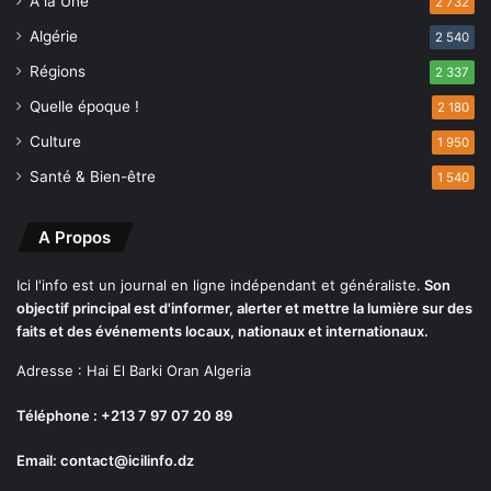
A la Une
a
2 732
n
Algérie
2 540
t
Régions
à
2 337
u
Quelle époque !
2 180
n
e
Culture
1 950
f
Santé & Bien-être
1 540
o
r
t
A Propos
e
p
Ici l'info est un journal en ligne indépendant et généraliste.
Son
a
objectif principal est d'informer, alerter et mettre la lumière sur des
r
faits et des événements locaux, nationaux et internationaux.
t
Adresse : Hai El Barki Oran Algeria
i
c
Téléphone : +213 7 97 07 20 89
i
p
Email: contact@icilinfo.dz
a
t