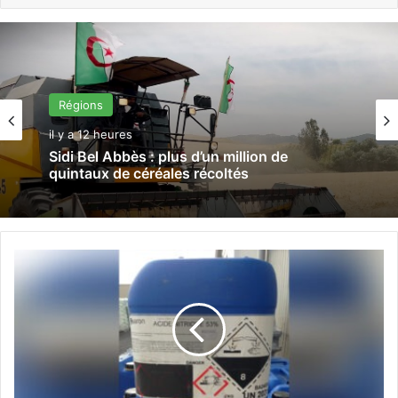
Régions
il y a 12 heures
Sidi Bel Abbès : plus d’un million de
quintaux de céréales récoltés
B
a
t
n
a
:
s
a