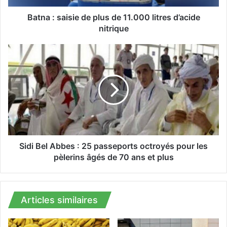
i
s
Batna : saisie de plus de 11.000 litres d’acide
i
nitrique
e
d
S
e
i
p
d
l
i
u
B
s
e
d
l
e
A
1
b
1
b
Sidi Bel Abbes : 25 passeports octroyés pour les
.
e
pèlerins âgés de 70 ans et plus
0
s
0
:
0
2
l
5
Articles similaires
i
p
t
a