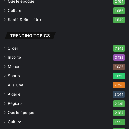
Quelle époque !
2 184
t
p
Culture
1 956
l
Santé & Bien-être
1 540
u
s
TRENDING TOPICS
Slider
7 912
Insolite
3 132
Monde
2 936
Sports
2 850
A la Une
2 736
Algérie
2 544
Régions
2 341
Quelle époque !
2 184
Culture
1 956