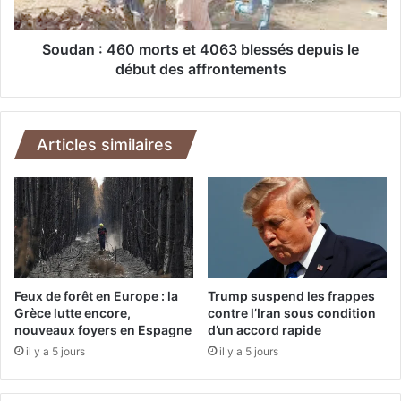
o
4
n
6
t
0
Soudan : 460 morts et 4063 blessés depuis le
r
m
début des affrontements
e
o
u
r
n
t
e
s
Articles similaires
"
e
c
t
a
4
t
0
a
6
s
3
t
b
r
l
Feux de forêt en Europe : la
Trump suspend les frappes
o
e
Grèce lutte encore,
contre l’Iran sous condition
p
nouveaux foyers en Espagne
d’un accord rapide
s
h
s
il y a 5 jours
il y a 5 jours
e
é
h
s