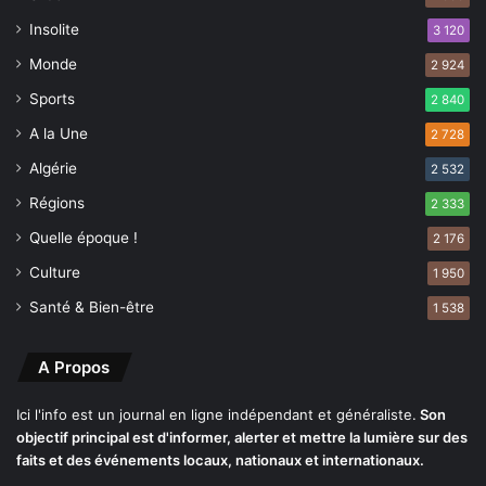
t
Insolite
3 120
e
Monde
m
2 924
e
Sports
2 840
n
A la Une
t
2 728
s
Algérie
2 532
Régions
2 333
Quelle époque !
2 176
Culture
1 950
Santé & Bien-être
1 538
A Propos
Ici l'info est un journal en ligne indépendant et généraliste.
Son
objectif principal est d'informer, alerter et mettre la lumière sur des
faits et des événements locaux, nationaux et internationaux.