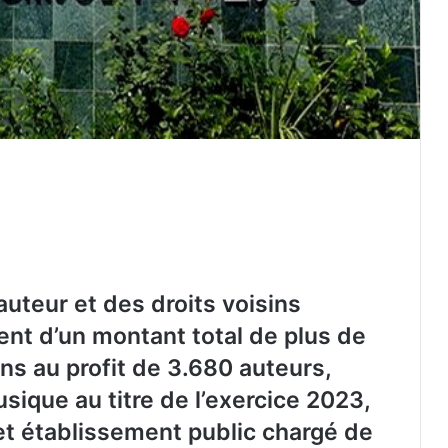
’auteur et des droits voisins
La FAF officialise le départ de Vladimir
nt d’un montant total de plus de
Petković
ens au profit de 3.680 auteurs,
sique au titre de l’exercice 2023,
Petković bientôt sur le banc de
t établissement public chargé de
l’Arabie saoudite ?