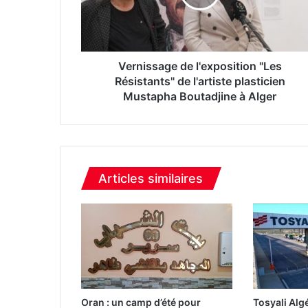
s
s
a
g
e
Vernissage de l'exposition "Les
d
Résistants" de l'artiste plasticien
e
Mustapha Boutadjine à Alger
l
'
e
x
p
Articles similaires
o
s
i
t
i
o
n
"
L
Oran : un camp d’été pour
Tosyali Algé