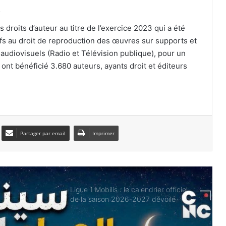
.
droits d’auteur au titre de l’exercice 2023 qui a été
Les Vertes dominent le Kenya et filent
en quarts de finale
latifs au droit de reproduction des œuvres sur supports et
 audiovisuels (Radio et Télévision publique), pour un
ont bénéficié 3.680 auteurs, ayants droit et éditeurs
Zineddine Belaïd s’engage
officiellement avec Al-Taawoun
Lens officialise l’arrivée de Yacine
Titraoui jusqu’en 2031
Partager par email
Imprimer
Ligue 1 Mobilis : le calendrier officiel
de la saison 2026-2027 dévoilé
Oued Smar : le cinéma en plein air fait
son grand retour