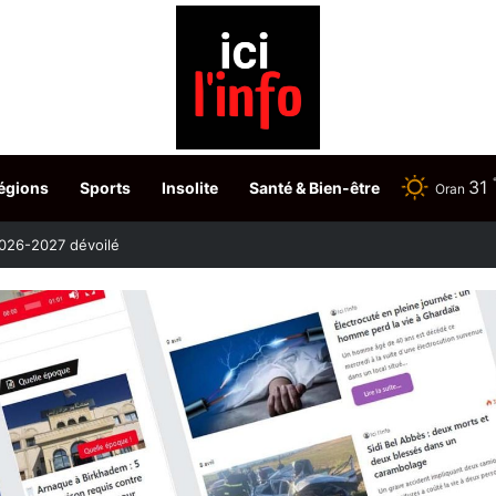
31
égions
Sports
Insolite
Santé & Bien-être
Oran
etour