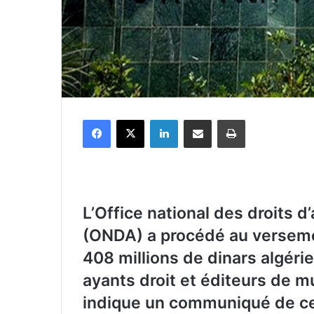
Facebook
X
Linkedin
Partager par email
Imprimer
L’Office national des droits d
(ONDA) a procédé au verseme
408 millions de dinars algéri
ayants droit et éditeurs de mu
indique un communiqué de ce