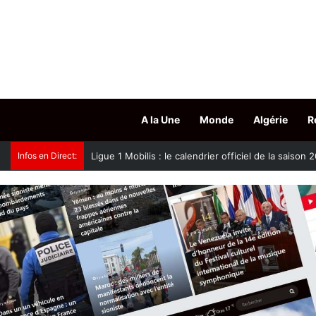
A la Une
Monde
Algérie
R
Infos en Direct:
Oued Smar : le cinéma en plein air fait son grand r