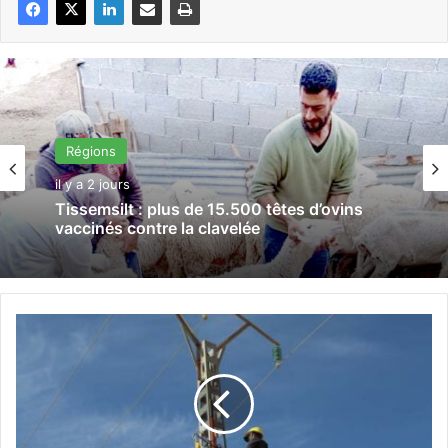
Régions
il y a 2 jours
Tissemsilt : plus de 15.500 têtes d’ovins
vaccinés contre la clavelée
S
i
d
i
B
e