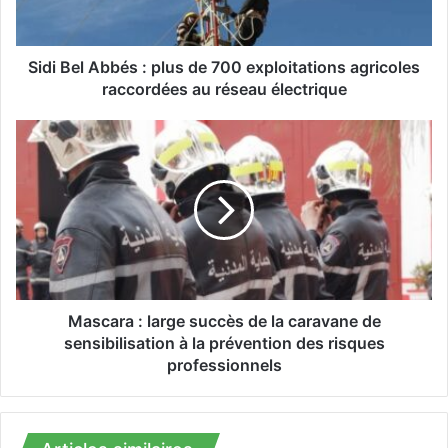
l
A
b
b
Sidi Bel Abbés : plus de 700 exploitations agricoles
é
raccordées au réseau électrique
s
:
M
p
a
l
s
u
c
s
a
d
r
e
a
7
:
0
l
0
a
Mascara : large succès de la caravane de
e
r
sensibilisation à la prévention des risques
x
g
professionnels
p
e
l
s
o
u
i
c