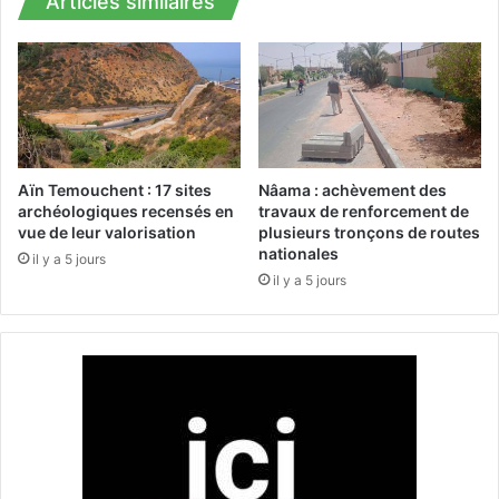
Articles similaires
t
c
a
è
t
s
i
d
o
e
n
l
s
a
a
c
Aïn Temouchent : 17 sites
Nâama : achèvement des
g
a
archéologiques recensés en
travaux de renforcement de
r
r
vue de leur valorisation
plusieurs tronçons de routes
i
nationales
a
il y a 5 jours
c
v
il y a 5 jours
o
a
l
n
e
e
s
d
r
e
a
s
c
e
c
n
o
s