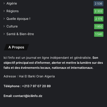
u
i
Algérie
2 536
e
o
Régions
n
2 333
d
Quelle époque !
2 176
e
s
Culture
1 950
r
Santé & Bien-être
1 540
i
s
q
A Propos
u
e
Ici l'info est un journal en ligne indépendant et généraliste.
Son
s
objectif principal est d'informer, alerter et mettre la lumière sur des
p
faits et des événements locaux, nationaux et internationaux.
r
Adresse : Hai El Barki Oran Algeria
o
f
Téléphone : +213 7 97 07 20 89
e
s
Email: contact@icilinfo.dz
s
i
o