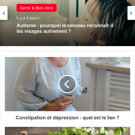
Santé & Bien-être
il y a 4 jours
Autisme : pourquoi le cerveau reconnaît-il
les visages autrement ?
C
o
n
s
t
i
p
a
t
i
Constipation et dépression : quel est le lien ?
o
n
B