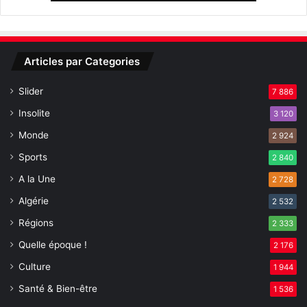
r
t
a
i
Articles par Categories
n
e
Slider
7 886
s
h
Insolite
3 120
u
Monde
2 924
i
l
Sports
2 840
e
A la Une
2 728
s
e
Algérie
2 532
s
Régions
s
2 333
e
Quelle époque !
2 176
n
Culture
t
1 944
i
Santé & Bien-être
1 536
e