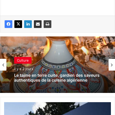
Culture
il y a 2 jours
Le tajine en terre cuite, gardien des saveurs
authentiques de la cuisine algérienne
7
0