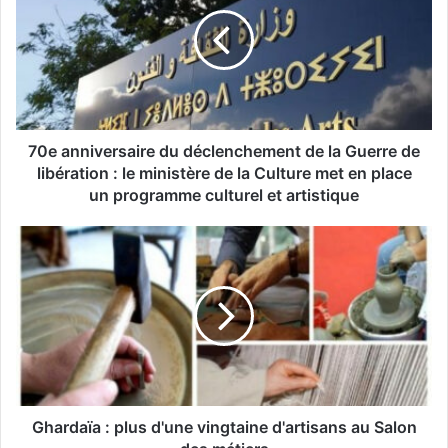
e
a
n
n
i
v
e
r
70e anniversaire du déclenchement de la Guerre de
s
libération : le ministère de la Culture met en place
a
un programme culturel et artistique
i
r
G
e
h
d
a
u
r
d
d
é
a
c
ï
l
a
e
:
n
p
Ghardaïa : plus d'une vingtaine d'artisans au Salon
c
l