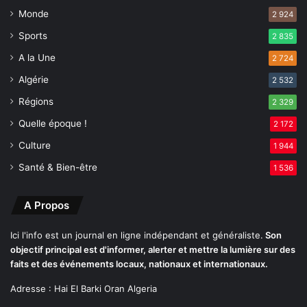
l
s
Monde
2 924
a
C
Sports
2 835
u
A la Une
l
2 724
t
Algérie
2 532
u
Régions
r
2 329
e
Quelle époque !
2 172
m
e
Culture
1 944
t
Santé & Bien-être
1 536
e
n
p
A Propos
l
a
Ici l'info est un journal en ligne indépendant et généraliste.
Son
c
objectif principal est d'informer, alerter et mettre la lumière sur des
e
faits et des événements locaux, nationaux et internationaux.
u
Adresse : Hai El Barki Oran Algeria
n
p