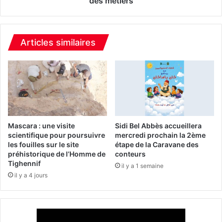
des métiers
h
u
e
s
m
d
e
'
Articles similaires
n
u
t
n
d
e
e
v
l
i
a
n
G
g
u
t
Mascara : une visite
Sidi Bel Abbès accueillera
e
a
scientifique pour poursuivre
mercredi prochain la 2ème
r
les fouilles sur le site
étape de la Caravane des
i
r
préhistorique de l’Homme de
conteurs
n
Tighennif
e
e
il y a 1 semaine
d
il y a 4 jours
d
e
'
l
a
i
r
b
t