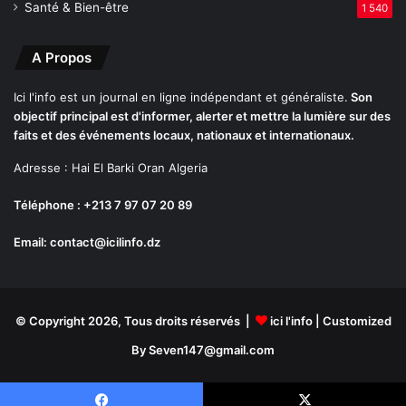
Santé & Bien-être
1 540
r
s
A Propos
Ici l'info est un journal en ligne indépendant et généraliste.
Son
objectif principal est d'informer, alerter et mettre la lumière sur des
faits et des événements locaux, nationaux et internationaux.
Adresse : Hai El Barki Oran Algeria
Téléphone : +213 7 97 07 20 89
Email: contact@icilinfo.dz
© Copyright 2026, Tous droits réservés |
ici l'info
| Customized
By Seven147@gmail.com