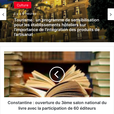
Culture
il y a 6 heures
Tourisme : un programme de sensibilisation
pour les établissements hôteliers sur
l’importance de l’intégration des produits de
l’artisanat
C
o
n
s
t
a
n
t
i
n
Constantine : ouverture du 3ème salon national du
e
livre avec la participation de 60 éditeurs
: