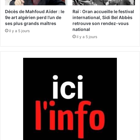
a
3
t
è
Décès de Mahfoud Aïder : le
Raï : Oran accueille le festival
i
m
9e art algérien perd l’un de
international, Sidi Bel Abbès
o
ses plus grands maîtres
retrouve son rendez-vous
e
national
n
s
il y a 5 jours
a
e
il y a 5 jours
l
s
d
s
u
i
l
o
i
n
v
d
r
e
e
f
a
o
v
r
e
m
c
a
l
t
a
i
p
o