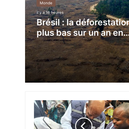
Monde
Monde
il y a 16 heures
il y a 16 heures
Espagne : 57 arrestati
Brésil : la déforestatio
saisie de 10,5 tonnes 
plus bas sur un an en
drogue en provenance
Amazonie
Maroc
M
p
o
x
: