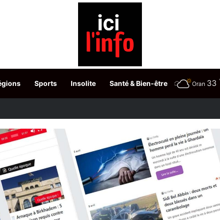
33
égions
Sports
Insolite
Santé & Bien-être
Oran
 ressentie ce matin