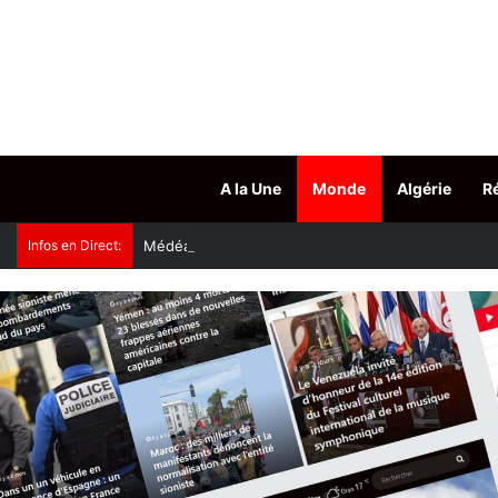
A la Une
Monde
Algérie
R
Infos en Direct:
Médéa : une secousse tellurique de magnitude 3,2