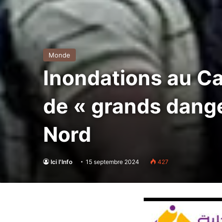
Monde
Inondations au C
de « grands dange
Nord
Ici l'Info
15 septembre 2024
427