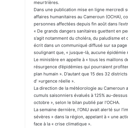
meurtrières.
Dans une publication mise en ligne mercredi su
affaires humanitaires au Cameroun (OCHA), co
personnes affectées depuis fin août dans l’e
« De grands dangers sanitaires guettent en per
s’agit notamment du choléra, du paludisme et 
écrit dans un communiqué diffusé sur sa page F
soulignant que, « jusque-là, aucune épidémie n
Le ministère en appelle à « tous les maillons de
résurgence d’épidémies qui pourraient profiter 
plan humain ». D’autant que 15 des 32 districts
d' »urgence réelle ».
La direction de la météorologie au Cameroun 
cumuls saisonniers évalués à 125% au-dessus d
octobre », selon le bilan publié par l’OCHA.
La semaine dernière, l’ONU avait alerté sur l’im
sévères » dans la région, appelant à « une acti
face à la « crise climatique ».