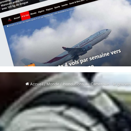
Accueil
/
Monde
/
Inondations au Cameroun : le gouver