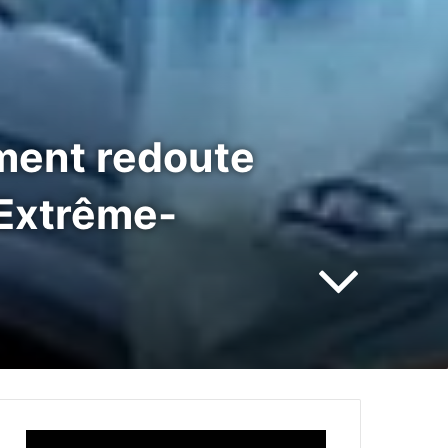
ment redoute
’Extrême-