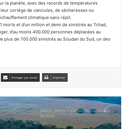
sur la planète, avec des records de températures
Grèce : un incendie de forêt force
et leur cortège de canicules, de sécheresses ou
l’évacuation des habitants de l’île de
échauffement climatique sans répit.
Céphalonie
1 morts et d’un million et demi de sinistrés au Tchad,
iger, d’au moins 400.000 personnes déplacées au
Corée du Sud : 14 décès suite à une
 de plus de 700.000 sinistrés au Soudan du Sud, un des
forte vague de chaleur
Révèle le journal « EL ESPAÑOL » :
des agents des services de
renseignements marocains parmi les
milliers de migrants illégaux à Ceuta,
Partager par email
Imprimer
selon la Garde civile
Grèce : alerte maximale aux incendies
de forêt
Brésil : la déforestation au plus bas sur
un an en Amazonie