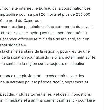
r son site internet, le Bureau de la coordination des
mptabilise pour sa part 20 morts et plus de 236.000
xtrême nord du Cameroun.
manence les populations dans cette partie du pays. Il
d’autres maladies hydriques fortement redoutées »,
acebook officielle le ministère de la Santé, tout en
’est signalée ».
 la chaîne sanitaire de la région », pour « éviter une
de la situation pour alourdir le bilan, notamment sur le
 de santé de la région sont « toujours en situation
Syrie : nouvelle incursion sioniste dans
annonce une pluviométrie excédentaire avec des
la campagne centrale de Quneitra
e la normale pour la période d’août, septembre et
pact des « pluies torrentielles » et des « inondations
Des feux de forêt dévastateurs
ravagent le nord-ouest américain
on immédiate et à un financement suffisant » pour faire