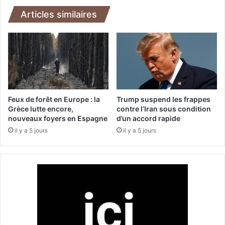
e
a
n
m
Articles similaires
t
e
e
r
s
o
à
u
G
n
h
:
a
l
z
e
Feux de forêt en Europe : la
Trump suspend les frappes
a
g
Grèce lutte encore,
contre l’Iran sous condition
e
o
nouveaux foyers en Espagne
d’un accord rapide
n
u
il y a 5 jours
il y a 5 jours
p
v
r
e
é
r
v
n
i
e
s
m
i
e
o
n
n
t