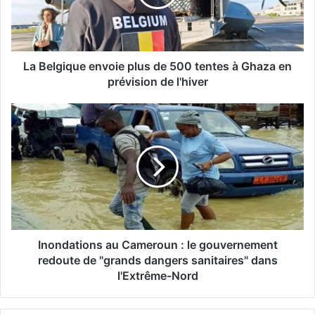
g
i
q
u
e
La Belgique envoie plus de 500 tentes à Ghaza en
e
prévision de l'hiver
n
v
I
o
n
i
o
e
n
p
d
l
a
u
t
s
i
d
o
e
n
Inondations au Cameroun : le gouvernement
5
s
redoute de "grands dangers sanitaires" dans
0
a
l'Extrême-Nord
0
u
t
C