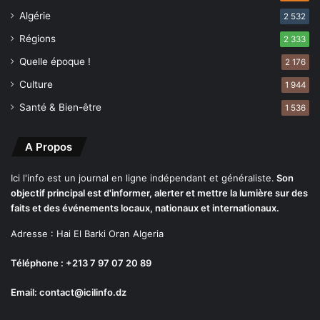
r
Algérie
2 532
s
s
Régions
2 333
a
Quelle époque !
2 176
n
i
Culture
1 944
t
Santé & Bien-être
1 536
a
i
r
A Propos
e
s
Ici l'info est un journal en ligne indépendant et généraliste.
Son
"
objectif principal est d'informer, alerter et mettre la lumière sur des
d
faits et des événements locaux, nationaux et internationaux.
a
n
Adresse : Hai El Barki Oran Algeria
s
l
Téléphone : +213 7 97 07 20 89
'
Email: contact@icilinfo.dz
E
x