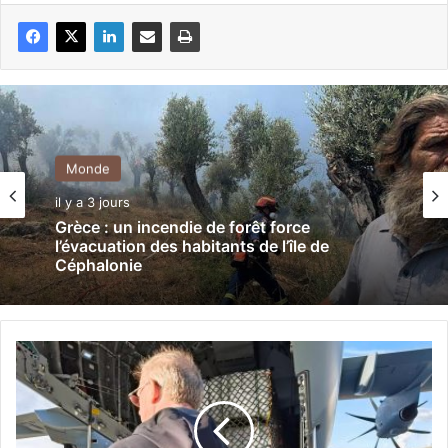
Monde
il y a 3 jours
Grèce : un incendie de forêt force
l’évacuation des habitants de l’île de
Céphalonie
L
a
B
e
l