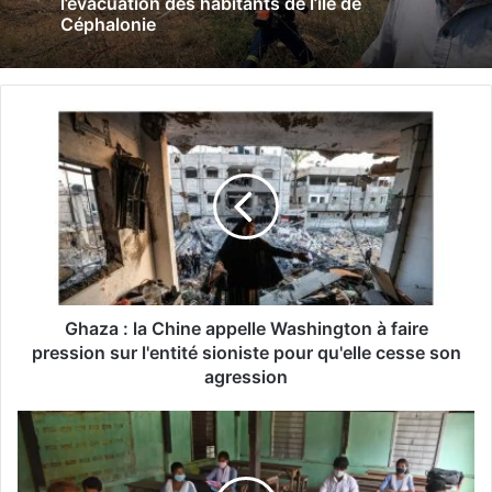
l’évacuation des habitants de l’île de
Céphalonie
G
h
a
z
a
:
l
a
C
h
Ghaza : la Chine appelle Washington à faire
i
pression sur l'entité sioniste pour qu'elle cesse son
n
agression
e
a
I
p
n
p
d
e
e