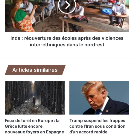
l
:
l
r
e
é
W
o
a
u
s
v
Inde : réouverture des écoles après des violences
h
e
inter-ethniques dans le nord-est
i
r
n
t
g
u
t
r
Articles similaires
o
e
n
d
à
e
f
s
a
é
i
c
r
o
e
l
Feux de forêt en Europe : la
Trump suspend les frappes
p
e
Grèce lutte encore,
contre l’Iran sous condition
r
nouveaux foyers en Espagne
d’un accord rapide
s