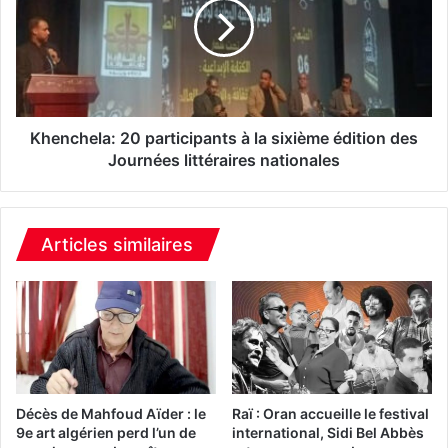
i
n
t
c
é
h
d
e
'
l
E
a
n
:
Khenchela: 20 participants à la sixième édition des
s
2
Journées littéraires nationales
e
0
i
p
g
a
n
r
Articles similaires
a
t
n
i
t
c
d
i
'
p
a
a
n
n
g
t
Décès de Mahfoud Aïder : le
Raï : Oran accueille le festival
l
s
9e art algérien perd l’un de
international, Sidi Bel Abbès