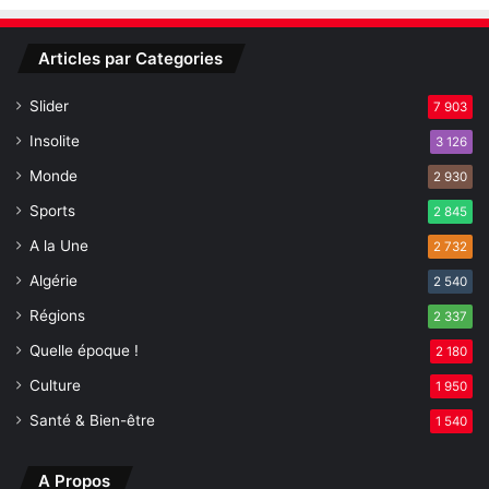
d
u
a
r
Articles par Categories
n
n
s
é
Slider
7 903
l
e
e
s
Insolite
3 126
s
l
Monde
E
2 930
i
N
t
Sports
2 845
S
t
A la Une
2 732
é
r
Algérie
2 540
a
Régions
i
2 337
r
Quelle époque !
2 180
e
Culture
s
1 950
n
Santé & Bien-être
1 540
a
t
i
A Propos