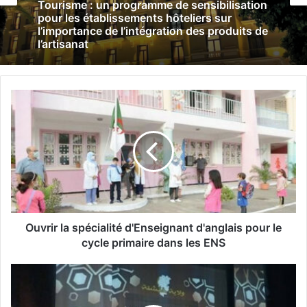
Tourisme : un programme de sensibilisation
pour les établissements hôteliers sur
l’importance de l’intégration des produits de
l’artisanat
O
u
v
r
i
r
l
a
s
p
Ouvrir la spécialité d'Enseignant d'anglais pour le
é
cycle primaire dans les ENS
c
i
K
a
h
l
e