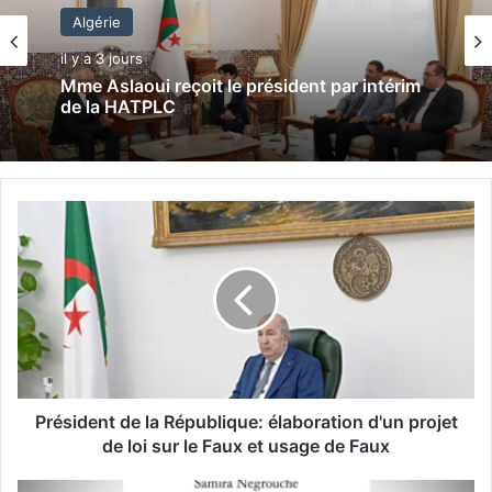
Algérie
il y a 3 jours
Mme Aslaoui reçoit le président par intérim
de la HATPLC
P
r
é
s
i
d
e
n
t
d
Président de la République: élaboration d'un projet
e
de loi sur le Faux et usage de Faux
l
a
"