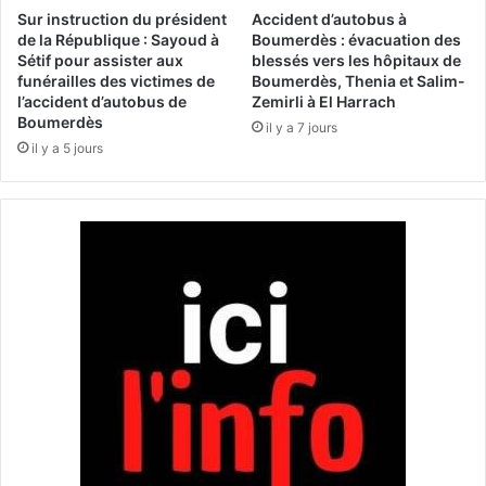
n
u
Sur instruction du président
Accident d’autobus à
d
n
de la République : Sayoud à
Boumerdès : évacuation des
'
Sétif pour assister aux
blessés vers les hôpitaux de
e
funérailles des victimes de
Boumerdès, Thenia et Salim-
u
a
l’accident d’autobus de
Zemirli à El Harrach
n
n
Boumerdès
p
il y a 7 jours
t
il y a 5 jours
r
h
o
o
j
l
e
o
t
g
d
i
e
e
l
d
o
e
i
s
s
é
u
c
r
r
l
i
e
t