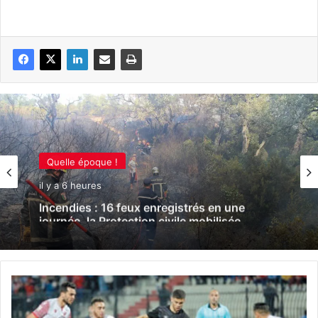
Quelle époque !
il y a 6 heures
Incendies : 16 feux enregistrés en une
journée, la Protection civile mobilisée
C
R
B