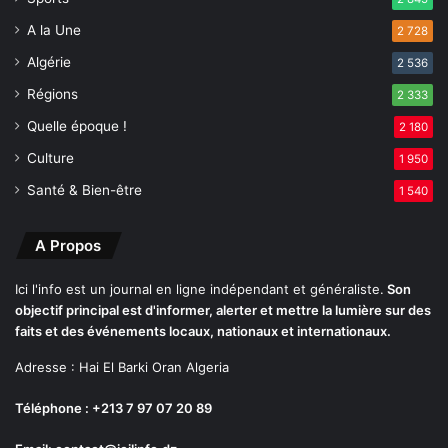
i
A la Une
2 728
l
l
Algérie
2 536
e
Régions
2 333
t
Quelle époque !
2 180
Culture
1 950
Santé & Bien-être
1 540
A Propos
Ici l'info est un journal en ligne indépendant et généraliste.
Son
objectif principal est d'informer, alerter et mettre la lumière sur des
faits et des événements locaux, nationaux et internationaux.
Adresse : Hai El Barki Oran Algeria
Téléphone : +213 7 97 07 20 89