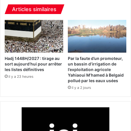
e
e
Articles similaires
:
J
S
E
l
B
i
a
Hadj 1448H/2027 : tirage au
Par la faute d’un promoteur,
r
sort aujourd’hui pour arrêter
un bassin d’irrigation de
les listes définitives
l’exploitation agricole
-
Yahiaoui M’hamed à Belgaid
C
il y a 23 heures
pollué par les eaux usées
R
il y a 2 jours
B
e
l
o
u
i
z
d