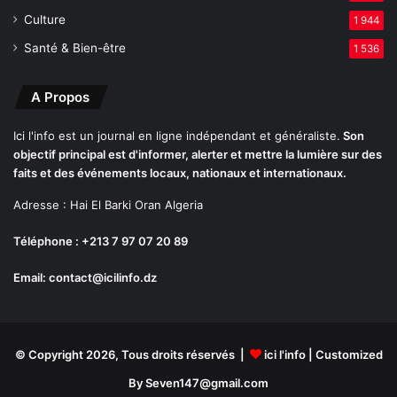
e
Culture
1 944
z
Santé & Bien-être
1 536
d
e
s
A Propos
m
o
Ici l'info est un journal en ligne indépendant et généraliste.
Son
u
objectif principal est d'informer, alerter et mettre la lumière sur des
r
faits et des événements locaux, nationaux et internationaux.
a
n
Adresse : Hai El Barki Oran Algeria
t
s
Téléphone : +213 7 97 07 20 89
Email: contact@icilinfo.dz
© Copyright 2026, Tous droits réservés |
ici l'info
| Customized
By Seven147@gmail.com