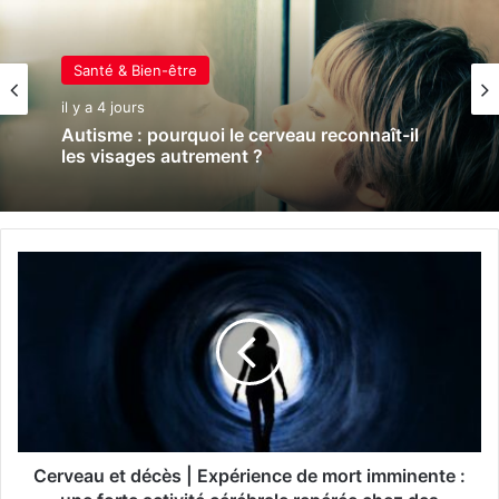
Santé & Bien-être
Santé & Bien-être
il y a 4 jours
il y a 4 jours
Grossesse : ces polluants pourraient
influencer le poids des enfants
Autisme : pourquoi le cerveau reconnaît-il
C
les visages autrement ?
e
r
v
e
a
u
e
t
d
Cerveau et décès | Expérience de mort imminente :
é