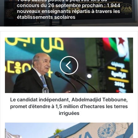
concours du 26 septembre prochain : 1 944
nouveaux enseignants répartis à travers les
établissements scolaires
L
e
c
a
n
d
i
d
a
t
Le candidat indépendant, Abdelmadjid Tebboune,
i
promet d’étendre à 1,5 million d’hectares les terres
n
irriguées
d
é
G
p
h
e