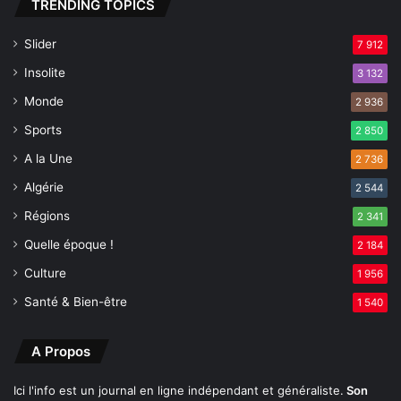
e
TRENDING TOPICS
s
D
t
e
Slider
7 912
e
i
Insolite
3 132
r
r
r
a
Monde
2 936
e
l
Sports
s
2 850
-
i
B
A la Une
2 736
r
a
Algérie
r
2 544
l
i
a
Régions
2 341
g
h
u
Quelle époque !
2 184
é
Culture
1 956
e
s
Santé & Bien-être
1 540
A Propos
Ici l'info est un journal en ligne indépendant et généraliste.
Son