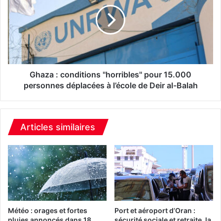
a
n
z
d
a
a
:
n
c
t
o
,
n
A
d
Ghaza : conditions ''horribles'' pour 15.000
b
i
personnes déplacées à l’école de Deir al-Balah
d
t
e
i
l
o
m
n
Articles similaires
a
s
d
'
j
'
i
h
d
o
T
r
e
r
b
i
Météo : orages et fortes
Port et aéroport d’Oran :
b
b
pluies annoncés dans 18
sécurité sociale et retraite, la