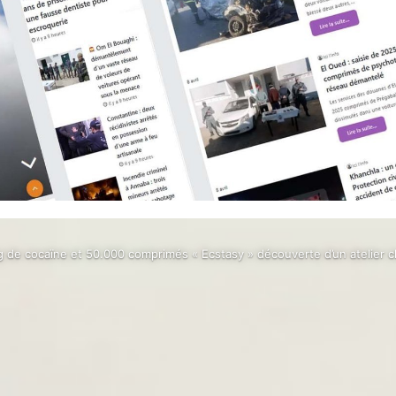
kg de cocaïne et 50.000 comprimés « Ecstasy » découverte d’un atelier 