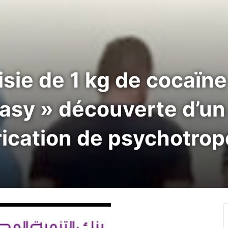
isie de 1 kg de cocaïn
sy » découverte d’un 
rication de psychotro