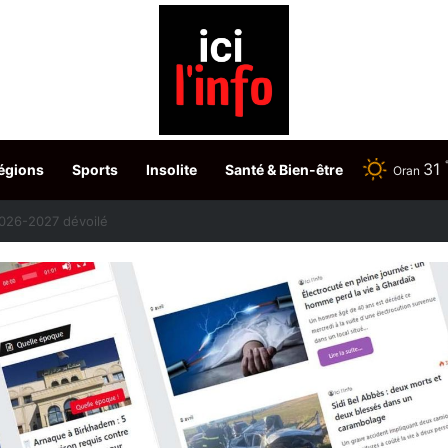
31
égions
Sports
Insolite
Santé & Bien-être
Oran
etour