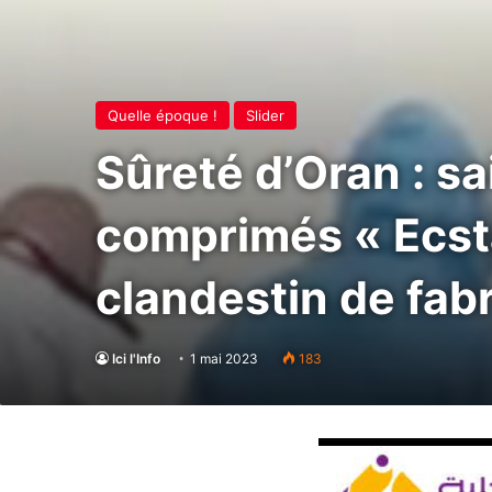
Quelle époque !
Slider
Sûreté d’Oran : sa
comprimés « Ecsta
clandestin de fab
Ici l'Info
1 mai 2023
183