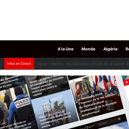
A la Une
Monde
Algérie
R
Infos en Direct:
Oued Smar : le cinéma en plein air fait son grand r