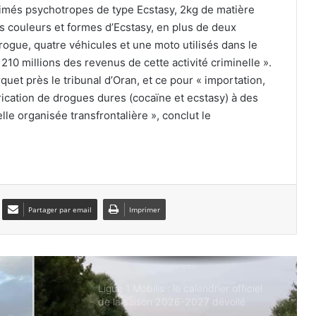
l’Arabie saoudite ?
imés psychotropes de type Ecstasy, 2kg de matière
es couleurs et formes d’Ecstasy, en plus de deux
 drogue, quatre véhicules et une moto utilisés dans le
Les Vertes dominent le Kenya et filent
210 millions des revenus de cette activité criminelle ».
en quarts de finale
uet près le tribunal d’Oran, et ce pour « importation,
brication de drogues dures (cocaïne et ecstasy) à des
lle organisée transfrontalière », conclut le
Zineddine Belaïd s’engage
officiellement avec Al-Taawoun
Lens officialise l’arrivée de Yacine
Titraoui jusqu’en 2031
Partager par email
Imprimer
Ligue 1 Mobilis : le calendrier officiel
de la saison 2026-2027 dévoilé
Bouira : deux morts dans une collision