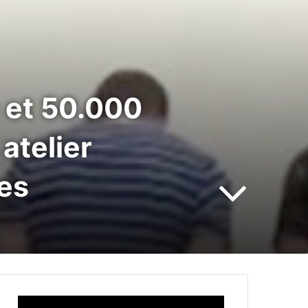
e et 50.000
atelier
pes