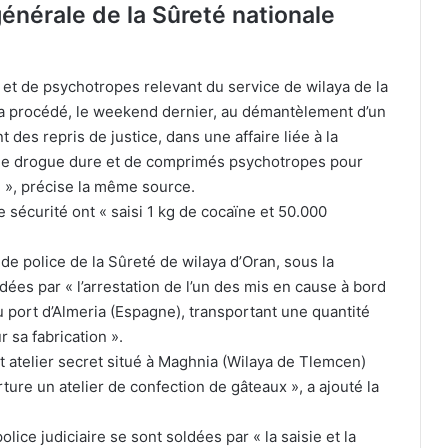
énérale de la Sûreté nationale
e et de psychotropes relevant du service de wilaya de la
n a procédé, le weekend dernier, au démantèlement d’un
des repris de justice, dans une affaire liée à la
on de drogue dure et de comprimés psychotropes pour
al », précise la même source.
 sécurité ont « saisi 1 kg de cocaïne et 50.000
e police de la Sûreté de wilaya d’Oran, sous la
ées par « l’arrestation de l’un des mis en cause à bord
 port d’Almeria (Espagne), transportant une quantité
 sa fabrication ».
La FAF officialise le départ de Vladimir
et atelier secret situé à Maghnia (Wilaya de Tlemcen)
Petković
ure un atelier de confection de gâteaux », a ajouté la
ice judiciaire se sont soldées par « la saisie et la
Petković bientôt sur le banc de