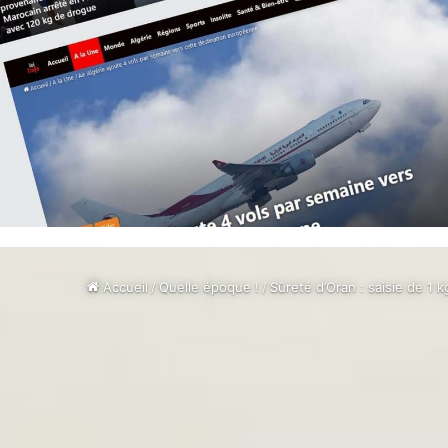
Accueil
/
Quelle époque !
/
Sûreté d’Oran : saisie de 1 