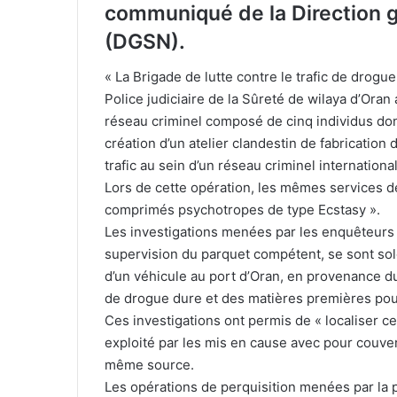
communiqué de la Direction g
(DGSN).
« La Brigade de lutte contre le trafic de drogu
Police judiciaire de la Sûreté de wilaya d’Ora
réseau criminel composé de cinq individus dont 
création d’un atelier clandestin de fabricati
trafic au sein d’un réseau criminel internation
Lors de cette opération, les mêmes services de
comprimés psychotropes de type Ecstasy ».
Les investigations menées par les enquêteurs d
supervision du parquet compétent, se sont sold
d’un véhicule au port d’Oran, en provenance du
de drogue dure et des matières premières pour
Ces investigations ont permis de « localiser c
exploité par les mis en cause avec pour couvert
même source.
Les opérations de perquisition menées par la pol