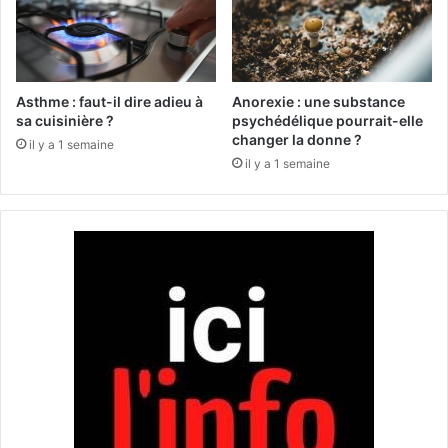
p
e
i
r
e
r
g
i
é
t
Asthme : faut-il dire adieu à
Anorexie : une substance
n
a
sa cuisinière ?
psychédélique pourrait-elle
i
changer la donne ?
u
il y a 1 semaine
q
x
il y a 1 semaine
u
u
e
r
p
g
o
e
u
n
r
c
r
e
a
s
i
a
t
p
i
r
n
è
v
s