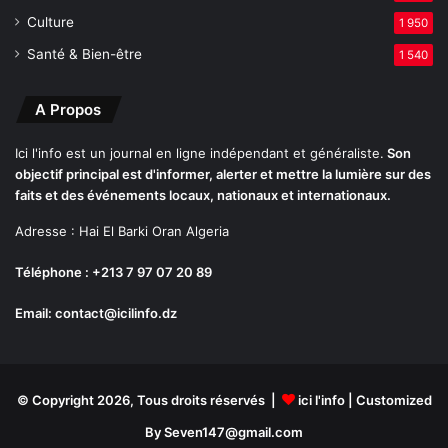
o
m
Culture
1 950
n
s
Santé & Bien-être
1 540
A Propos
Ici l'info est un journal en ligne indépendant et généraliste.
Son
objectif principal est d'informer, alerter et mettre la lumière sur des
faits et des événements locaux, nationaux et internationaux.
Adresse : Hai El Barki Oran Algeria
Téléphone : +213 7 97 07 20 89
Email: contact@icilinfo.dz
© Copyright 2026, Tous droits réservés |
ici l'info
| Customized
By Seven147@gmail.com