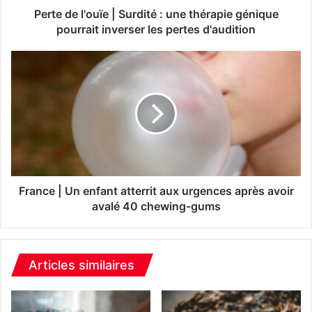
o
Perte de l'ouïe | Surdité : une thérapie génique
u
pourrait inverser les pertes d'audition
ï
e
F
|
r
S
a
u
n
r
c
d
e
i
|
t
U
é
n
:
e
France | Un enfant atterrit aux urgences après avoir
u
n
avalé 40 chewing-gums
n
f
e
a
t
n
h
t
Articles similaires
é
a
r
t
a
t