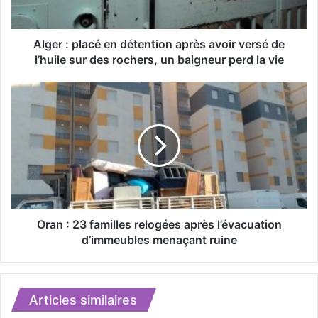
l
a
c
Alger : placé en détention après avoir versé de
é
l’huile sur des rochers, un baigneur perd la vie
e
n
O
d
r
é
a
t
n
e
:
n
2
t
3
i
f
o
a
n
m
Oran : 23 familles relogées après l’évacuation
a
i
d’immeubles menaçant ruine
p
l
r
l
è
e
s
s
Articles similaires
a
r