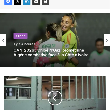
Slider
il y a 4 heures
CAN-2026 : Chloé N’Gazi promet une
Algérie combative face à la Côte d’Ivoire
A
l
g
e
r
:
p