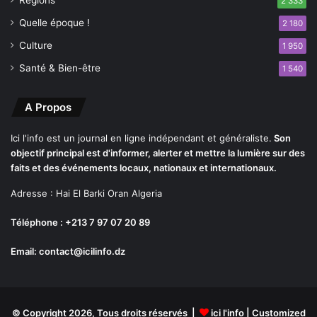
Régions
2 333
e
r
Quelle époque !
2 180
r
u
d
i
Culture
1 950
l
n
Santé & Bien-être
1 540
a
e
v
i
A Propos
e
Ici l'info est un journal en ligne indépendant et généraliste.
Son
objectif principal est d'informer, alerter et mettre la lumière sur des
faits et des événements locaux, nationaux et internationaux.
Adresse : Hai El Barki Oran Algeria
Téléphone : +213 7 97 07 20 89
Email: contact@icilinfo.dz
© Copyright 2026, Tous droits réservés |
ici l'info
| Customized