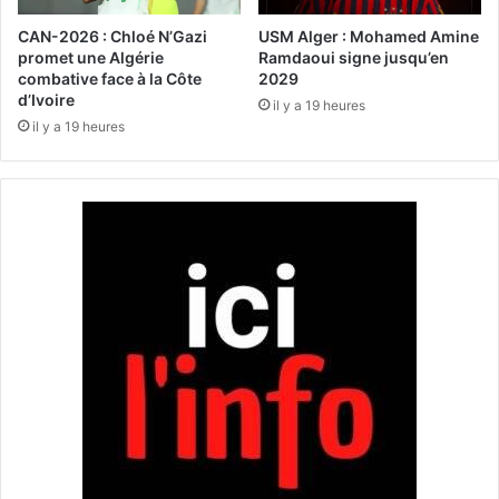
o
n
u
j
CAN-2026 : Chloé N’Gazi
USM Alger : Mohamed Amine
t
e
promet une Algérie
Ramdaoui signe jusqu’en
e
combative face à la Côte
2029
u
d’Ivoire
s
n
il y a 19 heures
’
e
il y a 19 heures
a
n
l
o
o
y
u
é
r
r
d
e
i
p
t
ê
à
c
3
h
3
é
b
à
l
l
e
a
s
p
s
l