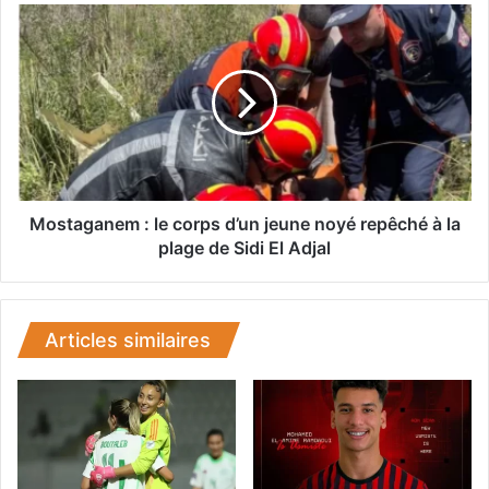
i
M
l
o
a
s
n
t
d
a
e
g
l
a
’
n
a
e
c
m
Mostaganem : le corps d’un jeune noyé repêché à la
c
:
plage de Sidi El Adjal
i
l
d
e
e
c
n
o
Articles similaires
t
r
d
p
e
s
l
d
a
’
r
u