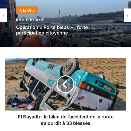
A la Une
il y a 11 heures
Opération « Ports bleus » : forte
participation citoyenne
E
l
B
a
y
a
d
h
:
l
El Bayadh : le bilan de l’accident de la route
e
s’alourdit à 33 blessés
b