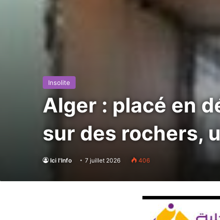
Insolite
Alger : placé en d
sur des rochers, u
Ici l'Info
7 juillet 2026
406