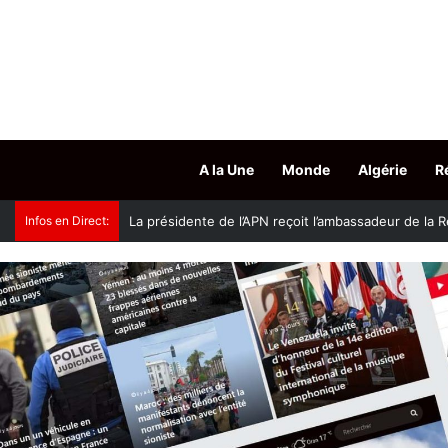
A la Une
Monde
Algérie
R
Infos en Direct:
Accès aux grades hospitalo-universitaires : le mini