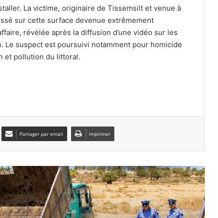
taller. La victime, originaire de Tissemsilt et venue à
Batna : 24 000 capsules de
 glissé sur cette surface devenue extrêmement
Prégabaline saisies, deux trafiquants
aire, révélée après la diffusion d’une vidéo sur les
arrêtés
on. Le suspect est poursuivi notamment pour homicide
et pollution du littoral.
Sétif : quatre adolescents se noient
dans un bassin d’aquaculture
Bordj Bou Arréridj : trois morts dans
une violente collision entre une voiture
et un camion
Partager par email
Imprimer
Tébessa : un incendie ravage un bus
de transport de travailleurs, sans faire
de victimes
Béchar : plus de 6 kg de kif traité
saisis, un trafiquant présumé arrêté