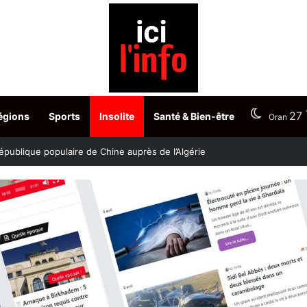
27
égions
Sports
Insolite
Santé & Bien-être
Oran
stère fixe les dates du choix des postes